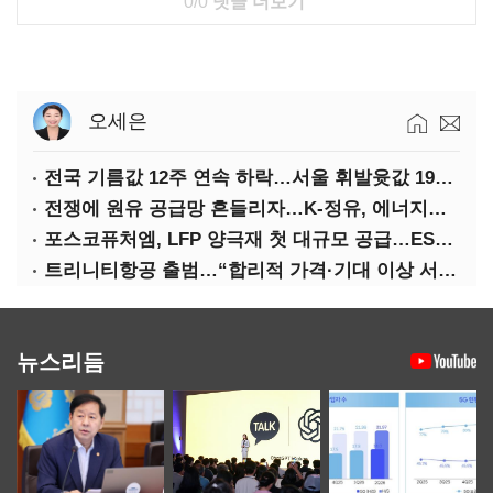
0/0
댓글 더보기
오세은
전국 기름값 12주 연속 하락…서울 휘발윳값 1909원
전쟁에 원유 공급망 흔들리자…K-정유, 에너지안보 핵심으로 재부상
포스코퓨처엠, LFP 양극재 첫 대규모 공급…ESS 시장 공략
트리니티항공 출범…“합리적 가격·기대 이상 서비스로 승부”
뉴스리듬