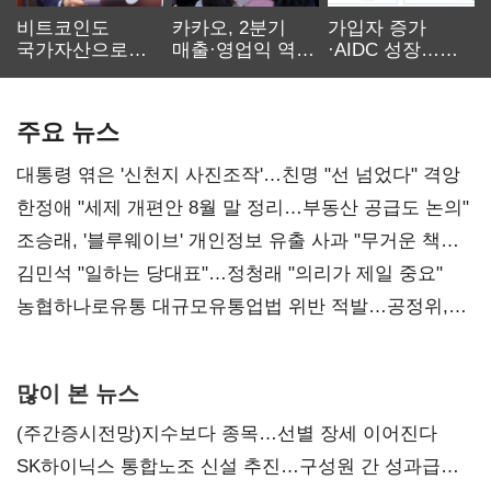
비트코인도
카카오, 2분기
가입자 증가
국가자산으로…'
매출·영업익 역대
·AIDC 성장…
보관·평가·처분'
최대…에이전트
SKT 2분기 성장
기준은 숙제
AI 수익화 관건
본궤도
주요 뉴스
대통령 엮은 '신천지 사진조작'…친명 "선 넘었다" 격앙
한정애 "세제 개편안 8월 말 정리…부동산 공급도 논의"
조승래, '블루웨이브' 개인정보 유출 사과 "무거운 책임
통감"
김민석 "일하는 당대표"…정청래 "의리가 제일 중요"
농협하나로유통 대규모유통업법 위반 적발…공정위,
과징금 4억6200만원 부과
많이 본 뉴스
(주간증시전망)지수보다 종목…선별 장세 이어진다
SK하이닉스 통합노조 신설 추진…구성원 간 성과급