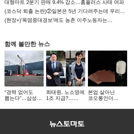
불만 확산
대형마트 2분기 판매 9.4% 감소…홈플러스 사태 여파
(코스닥 퇴출 논란)②일본은 5년 기다려주는데 우리는
당장 퇴출?…시간만으론 부족한 코스닥 구하기
(현장+)'폭염중대경보'에도 농촌 이주노동자는
강행군…'야외작업 중지' 권고도 무시
함께 볼만한 뉴스
“경력 없어도
최태원, 노소영에
본업 살아난
뽑는다”…삼성
1조 지급?…
코오롱인더
·TSMC, 미
재상고 여부 주목
·HS효성…AI·
반도체 인재
배터리 소재로
쟁탈전
보폭 확대