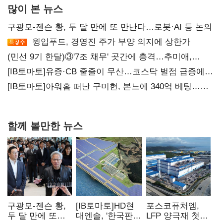
많이 본 뉴스
구광모-젠슨 황, 두 달 만에 또 만난다…로봇·AI 등 논의
윙입푸드, 경영진 주가 부양 의지에 상한가
(민선 9기 한달)③'7조 채무' 곳간에 충격…추미애,
20년만에 '비상재정' 선언 승부수
[IB토마토]유증·CB 줄줄이 무산…코스닥 벌점 급증에
상폐 압박
[IB토마토]아워홈 떠난 구미현, 본느에 340억 베팅…
가족 지배체제 구축
함께 볼만한 뉴스
구광모-젠슨 황,
[IB토마토]HD현
포스코퓨처엠,
두 달 만에 또
대엔솔, '한국판
LFP 양극재 첫