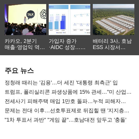
카카오, 2분기
가입자 증가
배터리 3사, 호남
매출·영업익 역대
·AIDC 성장…
ESS 시장서
최대…에이전트
SKT 2분기 성장
‘격돌’
AI 수익화 관건
본궤도
주요 뉴스
정청래 때리는 '김용'…더 세진 '대통령 최측근' 입
트럼프, 폴리실리콘 파생상품에 15% 관세…"미 산업
재건"
전세사기 피해주택 매입 1만호 돌파…누적 피해자
4만278명
문제는 전대 이후…선호투표제로 뒤집힐 땐 '지지층
불복'
"1차 투표서 과반" "게임 끝"…호남대전 앞두고 '충돌'