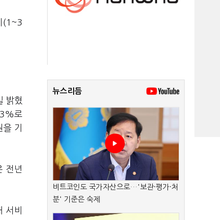
(1~3
뉴스리듬
일 밝혔
.3%로
원을 기
은 전년
비트코인도 국가자산으로…'보관·평가·처
분' 기준은 숙제
내 서비