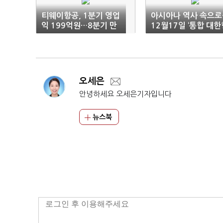
티웨이항공, 1분기 영업
아시아나 역사 속으로
익 199억원…8분기 만
12월17일 ‘통합 대한
에 흑자 전환
공’ 뜬다
오세은
안녕하세요 오세은기자입니다
뉴스북