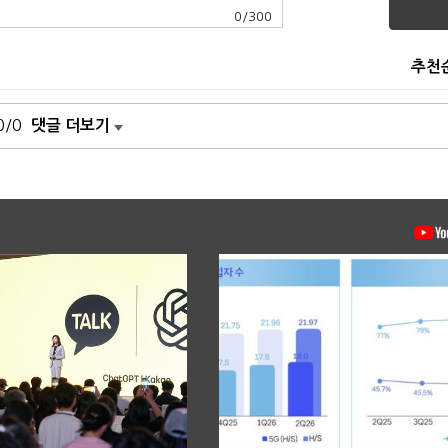
0
/
300
추천
0/0
댓글 더보기