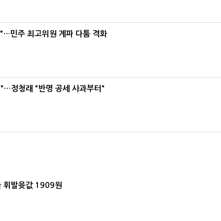
라"…민주 최고위원 계파 다툼 격화
"…정청래 "반명 공세 사과부터"
 휘발윳값 1909원