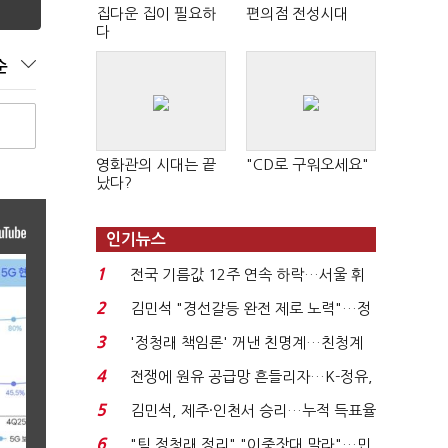
집다운 집이 필요하
편의점 전성시대
다
순
영화관의 시대는 끝
"CD로 구워오세요"
났다?
인기뉴스
1
전국 기름값 12주 연속 하락…서울 휘
발윳값 1909원...
2
김민석 "경선갈등 완전 제로 노력"…정
청래 "반명 공세 사...
3
'정청래 책임론' 꺼낸 친명계…친청계
는 추가투표 때리기...
4
전쟁에 원유 공급망 흔들리자…K-정유,
에너지안보 핵심...
5
김민석, 제주·인천서 승리…누적 득표율
'1위 탈환'(종합)...
6
"팀 정청래 정리" "이중잣대 말라"…민