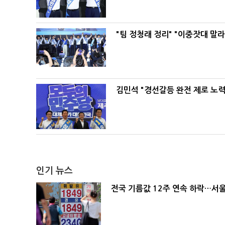
"팀 정청래 정리" "이중잣대 말
김민석 "경선갈등 완전 제로 노력
인기 뉴스
전국 기름값 12주 연속 하락…서울