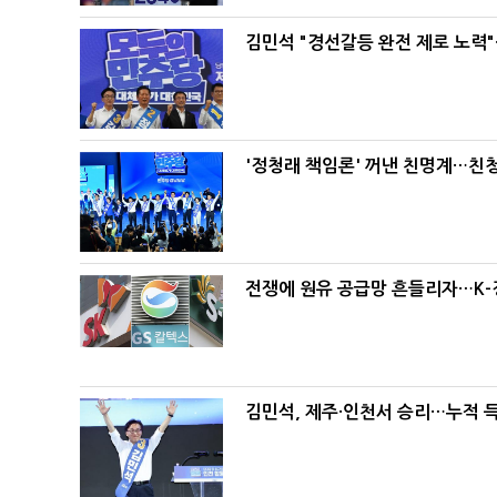
김민석 "경선갈등 완전 제로 노력"
'정청래 책임론' 꺼낸 친명계…친
전쟁에 원유 공급망 흔들리자…K-
김민석, 제주·인천서 승리…누적 득표