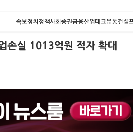
속보
정치
정책
사회
증권
금융
산업
테크
유통
건설
업손실 1013억원 적자 확대