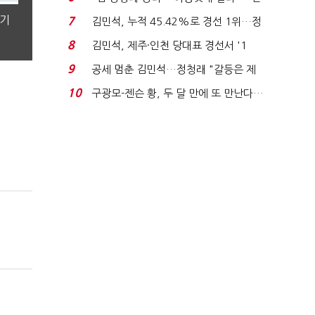
주 최고위원 계파 다...
분기
7
김민석, 누적 45.42%로 경선 1위…정
청래와 격차 0.86%p(...
8
김민석, 제주·인천 당대표 경선서 '1
위'(1보)...
9
공세 멈춘 김민석…정청래 "갈등은 제
가 수습"
10
구광모-젠슨 황, 두 달 만에 또 만난다…
로봇·AI 등 논...