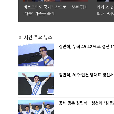
비트코인도 국가자산으로…'보관·평가
카카오, 
·처분' 기준은 숙제
최대…에이
이 시간 주요 뉴스
김민석, 누적 45.42%로 경선 
김민석, 제주·인천 당대표 경선서 '
공세 멈춘 김민석…정청래 "갈등