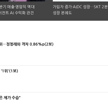
2분기 매출·영업익 역대
가입자 증가·AIDC 성장…SKT 2
전트 AI 수익화 관건
성장 본궤도
1위…정청래와 격차 0.86%p(2보)
1위'(1보)
은 제가 수습"