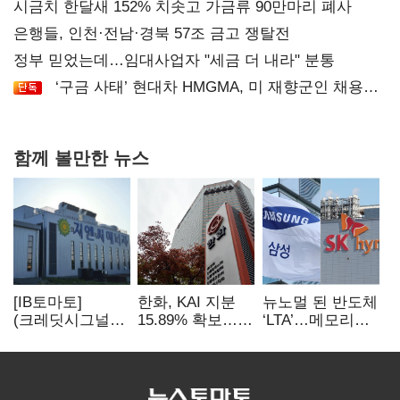
시금치 한달새 152% 치솟고 가금류 90만마리 폐사
은행들, 인천·전남·경북 57조 금고 쟁탈전
정부 믿었는데…임대사업자 "세금 더 내라" 분통
‘구금 사태’ 현대차 HMGMA, 미 재향군인 채용
확대로 분위기 반전
함께 볼만한 뉴스
[IB토마토]
한화, KAI 지분
뉴노멀 된 반도체
(크레딧시그널)
15.89% 확보…
‘LTA’…메모리
지엔씨에너지, AI
기업결합심사
3사, 2030년까지
데이터센터 타고
신청 예정
54조 선불 계약
외형 확대