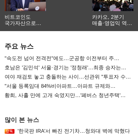
비트코인도
카카오, 2분기
국가자산으로…'
매출·영업익 역대
보관·평가·처분'
최대…에이전트
기준은 숙제
AI 수익화 관건
주요 뉴스
"속도전 넘어 전격전"에도…군공항 이전부터 주
52시간까지 '뇌관'
호남은 '김민석' 서울·경기는 '정청래'…최종 승자는
'안갯속'
여야 재검토 놓고 충돌하는 사이…선관위 "투표자 수
오차 당연"
"서울 등록임대 84%비아파트…아파트 규제와
달리해야"
황희, 사흘 만에 고개 숙였지만…'폐버스 청년주택'
후폭풍
많이 본 뉴스
'한국판 IRA'서 빠진 전기차…청와대 벽에 막혔다