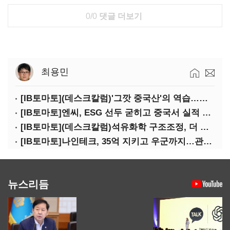
0/0
댓글 더보기
최용민
[IB토마토](데스크칼럼)'그깟 중국산'의 역습…전기차 시장도 내줄 셈인가
[IB토마토]엔씨, ESG 선두 굳히고 중국서 실적 반등 시동
[IB토마토](데스크칼럼)석유화학 구조조정, 더 미루면 공멸이다
[IB토마토]나인테크, 35억 지키고 우군까지…관계사 활용 '1석2조'
뉴스리듬