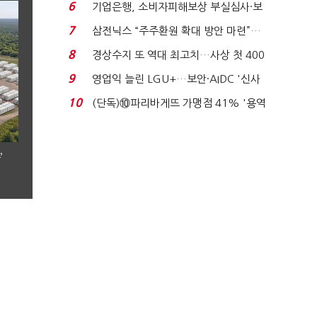
생법 위반 반복...
6
기업은행, 소비자피해보상 부실심사·보
이스피싱 공시 ...
7
삼전닉스 “주주환원 확대 방안 마련”…
로이터에 성명...
8
경상수지 또 역대 최고치…사상 첫 400
억달러에 '3% 성...
9
영업익 늘린 LGU+…보안·AIDC '신사
업 드라이브'...
10
(단독)⑩파리바게뜨 가맹점 41% '용역
제빵기사 없어'…고...
’