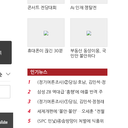
콘서트 전당대회
AI 인재 쟁탈전
휴대폰이 끊긴 30분
부동산 동상이몽, 국
민만 불안하다
인기뉴스
순
1
(정기여론조사)②당심·호남, 김민석-정
청래 '초접전'...
2
삼성 Z8 역대급 ‘흥행’에 애플 반격 주
목…9월 ‘폴...
3
(정기여론조사)①당심, 김민석·정청래
'초접전'…대통령 ...
4
세제개편에 ‘불안·불만’…오세훈 "전월
세 구하기 더 ...
5
(SPC 민낯)④솜방망이 처벌에 식품위