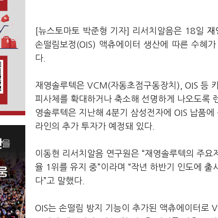
[뉴스토마토 박준형 기자] 리서치알음은 18일
재
손떨림보정(OIS) 액츄에이터 생산에 따른 수혜
다.
재영솔루텍은 VCM(자동초점구동장치), OIS 등
피사체를 확대하거나 축소해 선명하게 나오도록 렌
영솔루텍은 지난해 4분기 삼성전자에 OIS 납품에 성공
라인의 추가 투자가 예정돼 있다.
이동현 리서치알음 연구원은 “재영솔루텍의 주요
율 1위를 유지 중”이라며 “작년 하반기 인도에 출시
다”고 말했다.
OIS는 손떨림 방지 기능이 추가된 액츄에이터로 V