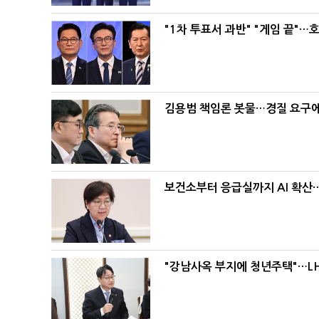
"1차 투표서 과반" "게임 끝"…
김용범 책임론 봇물…경질 요구에 
보건소부터 응급실까지 AI 확산
"강남사옥 부지에 청년주택"…LH