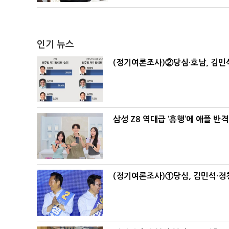
인기 뉴스
(정기여론조사)②당심·호남, 김민석
삼성 Z8 역대급 ‘흥행’에 애플 반격
(정기여론조사)①당심, 김민석·정청