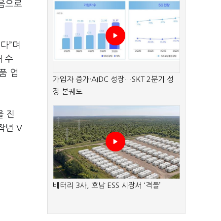
처음으로
된다”며
개 수
품 업
가입자 증가·AIDC 성장…SKT 2분기 성
장 본궤도
을 진
작년 V
배터리 3사, 호남 ESS 시장서 ‘격돌’