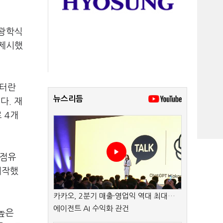
 광학식
 제시했
이터란
뉴스리듬
다. 재
 4개
 점유
시작했
카카오, 2분기 매출·영업익 역대 최대…
에이전트 AI 수익화 관건
 높은