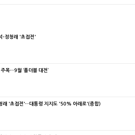
-정청래 '초접전'
 주목…9월 ‘폴더블 대전’
래 '초접전'…대통령 지지도 '50% 아래로'(종합)