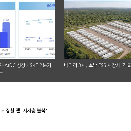
·AIDC 성장…SKT 2분기
배터리 3사, 호남 ESS 시장서 ‘격돌
도
뒤집힐 땐 '지지층 불복'