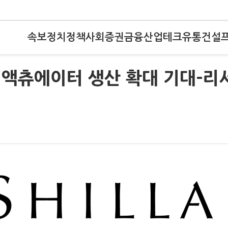
속보
정치
정책
사회
증권
금융
산업
테크
유통
건설
S 액츄에이터 생산 확대 기대-리