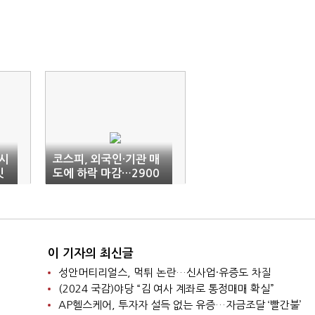
시
코스피, 외국인·기관 매
잇
도에 하락 마감…2900
선 붕괴
이 기자의 최신글
성안머티리얼스, 먹튀 논란…신사업·유증도 차질
(2024 국감)야당 “김 여사 계좌로 통정매매 확실”
AP헬스케어, 투자자 설득 없는 유증…자금조달 ‘빨간불’