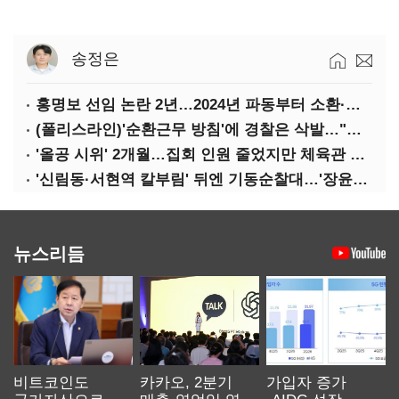
송정은
홍명보 선임 논란 2년…2024년 파동부터 소환·압색까지
(폴리스라인)'순환근무 방침'에 경찰은 삭발…"베테랑·수사력 보강 먼저"
'올공 시위' 2개월…집회 인원 줄었지만 체육관 봉쇄 계속
'신림동·서현역 칼부림' 뒤엔 기동순찰대…'장윤기 은폐·조작' 후엔 내부비리수사대
뉴스리듬
비트코인도
카카오, 2분기
가입자 증가