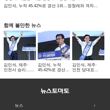
때리기
김민석, 누적 45.42%로 경선 1위…정청래와 격차
0.86%p(2보)
함께 볼만한 뉴스
김민석, 제주·
김민석, 누적
김민석, 제주·
인천서 승리…
45.42%로 경선
인천 당대표
누적 득표율 '1위
1위…정청래와
경선서 '1위'(1보)
탈환'(종합)
격차
0.86%p(2보)
뉴스