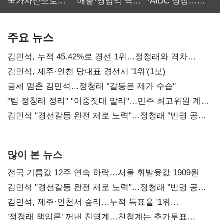
국가자산으로…'
매출·영업익 역대
·AIDC 성장…
보관·평가·처분'
최대…에이전트
SKT 2분기 성장
기준은 숙제
AI 수익화 관건
본궤도
주요 뉴스
김민석, 누적 45.42%로 경선 1위…정청래와 격차
0.86%p(2보)
김민석, 제주·인천 당대표 경선서 '1위'(1보)
공세 멈춘 김민석…정청래 "갈등은 제가 수습"
"팀 정청래 정리" "이중잣대 말라"…민주 최고위원 계파
다툼 격화
김민석 "경선갈등 완전 제로 노력"…정청래 "반명 공세
사과부터"
많이 본 뉴스
전국 기름값 12주 연속 하락…서울 휘발윳값 1909원
김민석 "경선갈등 완전 제로 노력"…정청래 "반명 공세
사과부터"
김민석, 제주·인천서 승리…누적 득표율 '1위
탈환'(종합)
'정청래 책임론' 꺼낸 친명계…친청계는 추가투표