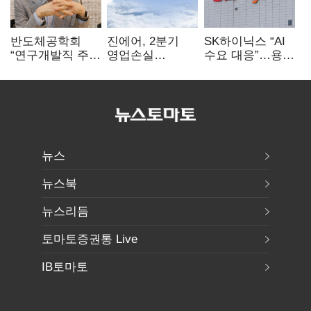
반도체공학회
진에어, 2분기
SK하이닉스 “AI
“연구개발직 주
영업손실
수요 대응”…용인
52시간제
731억…유가
·청주 팹에 54조
개선해야”
상승 여파
투자
뉴스
뉴스북
뉴스리듬
토마토증권통 Live
IB토마토