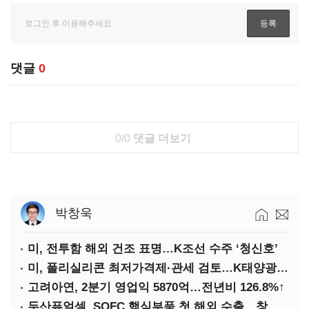
댓글
0
0/0
댓글 더보기
박창욱
미, 전투함 해외 건조 표명…K조선 수주 ‘청신호’
미, 폴리실리콘 최저가격제·관세 검토…K태양광 입지 확대 기대
고려아연, 2분기 영업익 5870억…전년비 126.8%↑
두산퓨얼셀, SOFC 핵심부품 첫 해외 수출…창사 이래 최대 규모