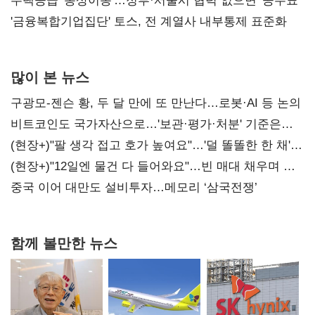
진실 밝혀야"
주택공급 '동상이몽'…정부·서울시 협력 없으면 '공수표'
'금융복합기업집단' 토스, 전 계열사 내부통제 표준화
많이 본 뉴스
구광모-젠슨 황, 두 달 만에 또 만난다…로봇·AI 등 논의
비트코인도 국가자산으로…'보관·평가·처분' 기준은
숙제
(현장+)"팔 생각 접고 호가 높여요"…'덜 똘똘한 한 채'
20억 키맞추기
(현장+)"12일엔 물건 다 들어와요"…빈 매대 채우며 문
연 홈플러스
중국 이어 대만도 설비투자…메모리 ‘삼국전쟁’
함께 볼만한 뉴스