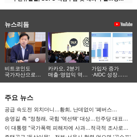
뉴스리듬
비트코인도
카카오, 2분기
가입자 증가
국가자산으로…'
매출·영업익 역대
·AIDC 성장…
보관·평가·처분'
최대…에이전트
SKT 2분기 성장
기준은 숙제
AI 수익화 관건
본궤도
주요 뉴스
공급 속도전 외치더니…황희, 난데없이 '폐버스
리모델링' 제안
송영길 측 "정청래, 국힘 '역선택' 대상…민주당 대표로
총선 지휘 못해"
이 대통령 "국가폭력 피해자에 사과…적극적 조사로