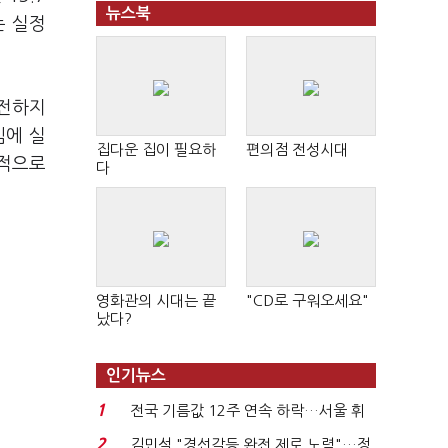
뉴스북
는 실정
온전하지
임에 실
집다운 집이 필요하
편의점 전성시대
극적으로
다
영화관의 시대는 끝
"CD로 구워오세요"
났다?
인기뉴스
1
전국 기름값 12주 연속 하락…서울 휘
발윳값 1909원...
2
김민석 "경선갈등 완전 제로 노력"…정