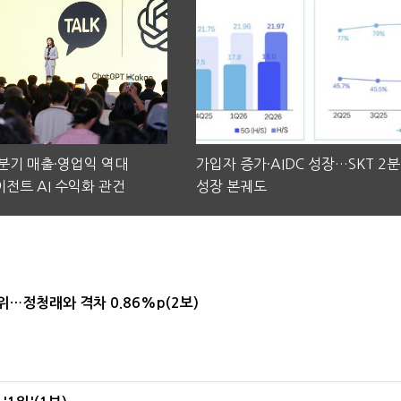
2분기 매출·영업익 역대
가입자 증가·AIDC 성장…SKT 2
전트 AI 수익화 관건
성장 본궤도
1위…정청래와 격차 0.86%p(2보)