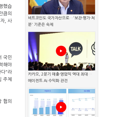
진행했습
 만큼의
비트코인도 국가자산으로…'보관·평가·처
자, 사
분' 기준은 숙제
터 국민
노력해야
한다"라
카카오, 2분기 매출·영업익 역대 최대…
임 주체
에이전트 AI 수익화 관건
상 협의