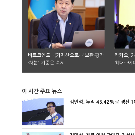
비트코인도 국가자산으로…'보관·평가
카카오, 
·처분' 기준은 숙제
최대…에이
이 시간 주요 뉴스
김민석, 누적 45.42%로 경선 