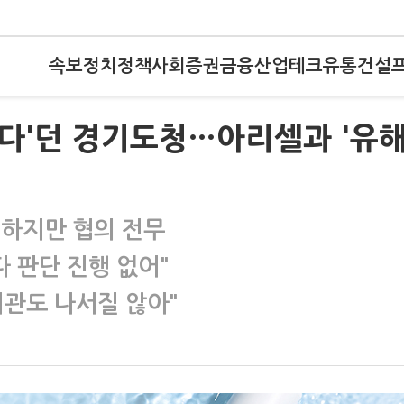
속보
정치
정책
사회
증권
금융
산업
테크
유통
건설
없다'던 경기도청…아리셀과 '유
 하지만 협의 전무
다 판단 진행 없어"
기관도 나서질 않아"