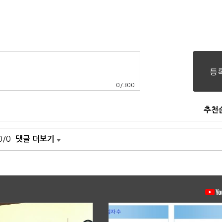
0
/
300
추천
0/0
댓글 더보기