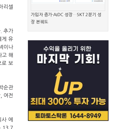
 아리셀
가입자 증가·AIDC 성장…SKT 2분기 성
장 본궤도
. 추가
에게 유
코넥이나
다고 해
으로 보
 박순관
, 여전
회사 에
13.7