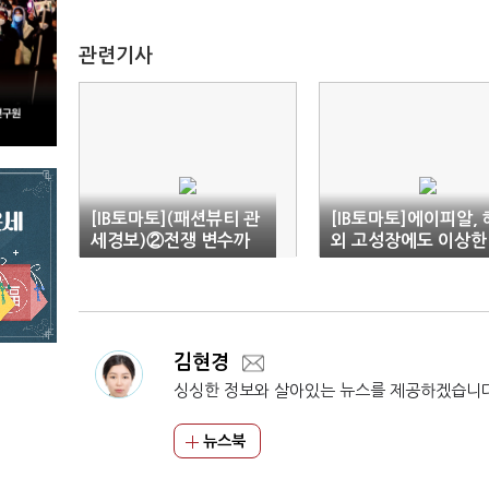
관련기사
[IB토마토](패션뷰티 관
[IB토마토]에이피알, 
세경보)②전쟁 변수까
외 고성장에도 이상한
지…K-뷰티 성장 덮친
실적 구조…연결매출
복병
역설
김현경
싱싱한 정보와 살아있는 뉴스를 제공하겠습니
뉴스북