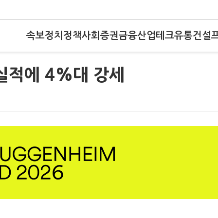
속보
정치
정책
사회
증권
금융
산업
테크
유통
건설
실적에 4%대 강세