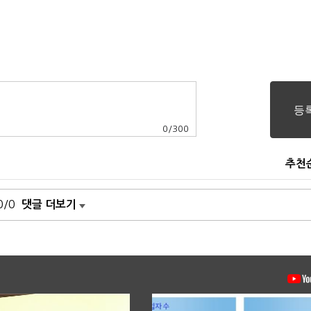
0
/
300
추천
0/0
댓글 더보기