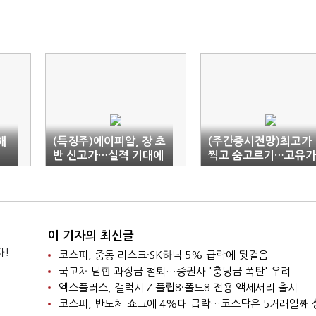
해
(특징주)에이피알, 장 초
(주간증시전망)최고가
반 신고가…실적 기대에
찍고 숨고르기…고유가
의
10%대 급등
연휴 수급공백 변수
이 기자의 최신글
다!
코스피, 중동 리스크·SK하닉 5% 급락에 뒷걸음
국고채 담합 과징금 철퇴…증권사 '충당금 폭탄' 우려
엑스플러스, 갤럭시 Z 플립8·폴드8 전용 액세서리 출시
코스피, 반도체 쇼크에 4%대 급락…코스닥은 5거래일째 