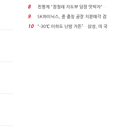
침체에 재무 ...
8
친명계 "정청래 지도부 당정 엇박자"…
친청계 "신천지 오...
9
SK하이닉스, 중 충칭 공장 지분매각 검
토?…“확정된 바...
10
“-30℃ 이하도 난방 거뜬”…삼성, 미 국
립연구소와 개...