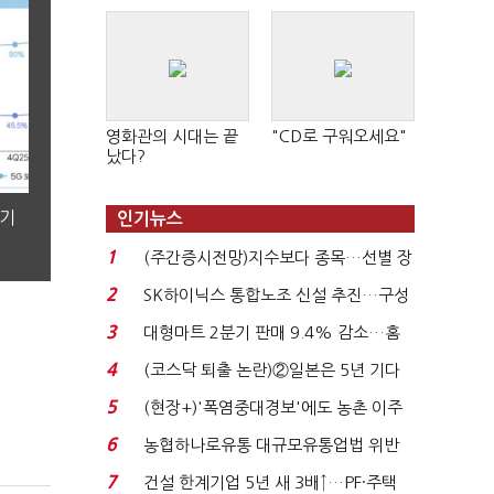
영화관의 시대는 끝
"CD로 구워오세요"
났다?
분기
인기뉴스
1
(주간증시전망)지수보다 종목…선별 장
세 이어진다...
2
SK하이닉스 통합노조 신설 추진…구성
원 간 성과급 불...
3
대형마트 2분기 판매 9.4% 감소…홈
플러스 사태 여파...
4
(코스닥 퇴출 논란)②일본은 5년 기다
려주는데 우리는 ...
5
(현장+)'폭염중대경보'에도 농촌 이주
노동자는 강행군…'야...
6
농협하나로유통 대규모유통업법 위반
적발…공정위, 과...
7
건설 한계기업 5년 새 3배↑…PF·주택