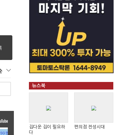
순
뉴스북
집다운 집이 필요하
편의점 전성시대
다