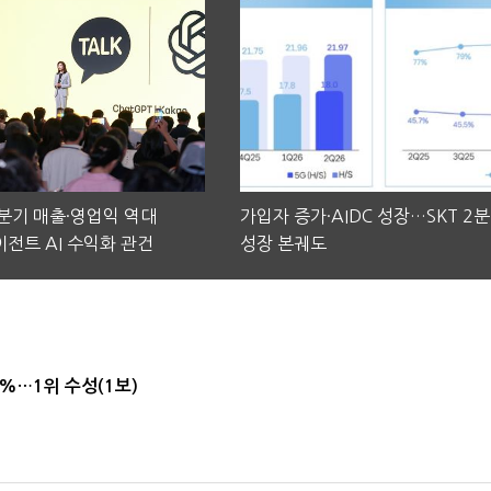
2분기 매출·영업익 역대
가입자 증가·AIDC 성장…SKT 2
전트 AI 수익화 관건
성장 본궤도
4%…1위 수성(1보)