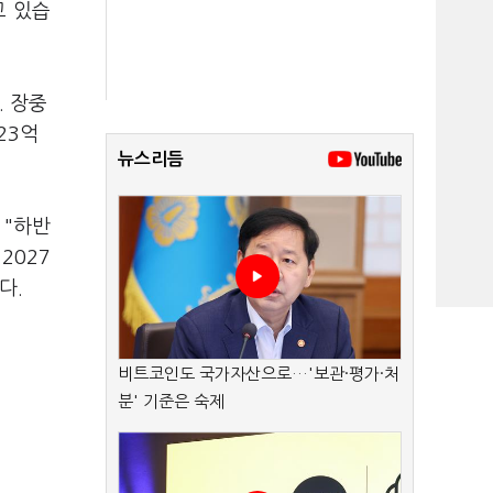
고 있습
. 장중
23억
뉴스리듬
 "하반
2027
다.
비트코인도 국가자산으로…'보관·평가·처
분' 기준은 숙제