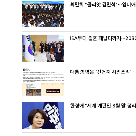
최민희 "골리앗 김민석"…임미애
ISA부터 결혼 페널티까지…203
대통령 엮은 '신천지 사진조작'…
한정애 "세제 개편안 8월 말 정