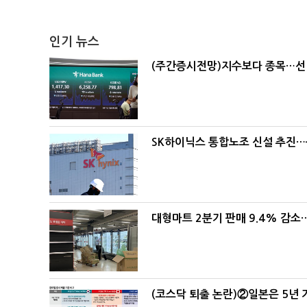
인기 뉴스
(주간증시전망)지수보다 종목…선
SK하이닉스 통합노조 신설 추진…
대형마트 2분기 판매 9.4% 감
(코스닥 퇴출 논란)②일본은 5년