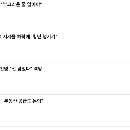
 "부끄러운 줄 알아야"
0 지지율 하락에 '청년 챙기기'
친명 "선 넘었다" 격앙
리…부동산 공급도 논의"