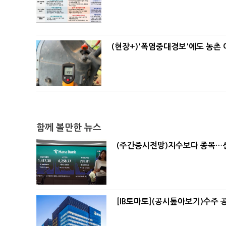
(현장+)'폭염중대경보'에도 농촌
함께 볼만한 뉴스
(주간증시전망)지수보다 종목…
[IB토마토](공시톺아보기)수주 