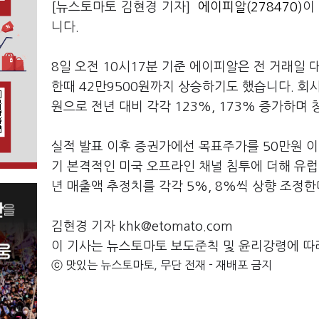
[뉴스토마토 김현경 기자]
에이피알(278470)
이
니다.
8일 오전 10시17분 기준 에이피알은 전 거래일 대
한때 42만9500원까지 상승하기도 했습니다. 회사
원으로 전년 대비 각각 123%, 173% 증가하며
실적 발표 이후 증권가에선 목표주가를 50만원 
기 본격적인 미국 오프라인 채널 침투에 더해 유럽 
년 매출액 추정치를 각각 5%, 8%씩 상향 조정
김현경 기자 khk@etomato.com
이 기사는 뉴스토마토 보도준칙 및 윤리강령에 따
ⓒ 맛있는 뉴스토마토, 무단 전재 - 재배포 금지