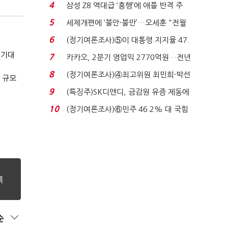
로이터에 성명...
4
삼성 Z8 역대급 ‘흥행’에 애플 반격 주
목…9월 ‘폴...
5
세제개편에 ‘불안·불만’…오세훈 "전월
세 구하기 더 ...
6
(정기여론조사)⑤이 대통령 지지율 47.
7%…일주일 만에 ...
 기대
7
카카오, 2분기 영업익 2770억원…전년
비 36% 증가...
8
(정기여론조사)④최고위원 최민희·박선
 규모
원 '양강'…서미...
9
(특징주)SK디앤디, 금감원 유증 제동에
장 초반 상한가...
10
(정기여론조사)⑥민주 46.2% 대 국힘
31.0%…오차범위 밖 ...
순