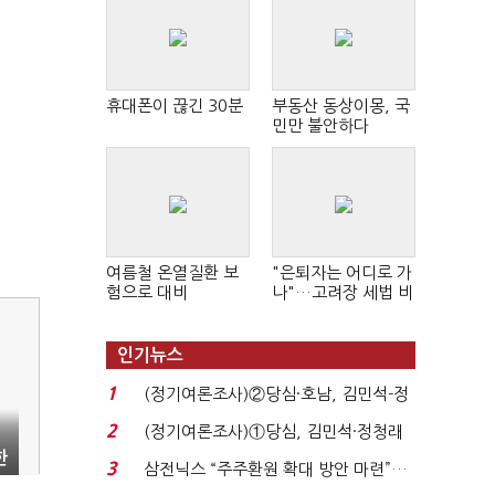
휴대폰이 끊긴 30분
부동산 동상이몽, 국
민만 불안하다
여름철 온열질환 보
"은퇴자는 어디로 가
험으로 대비
나"…고려장 세법 비
판 확산
인기뉴스
1
(정기여론조사)②당심·호남, 김민석-정
청래 '초접전'...
2
(정기여론조사)①당심, 김민석·정청래
한
'초접전'…대통령 ...
3
삼전닉스 “주주환원 확대 방안 마련”…