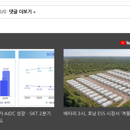
0/0
댓글 더보기
·AIDC 성장…SKT 2분기
배터리 3사, 호남 ESS 시장서 ‘격돌
도