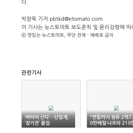
다.
박창욱 기자 pbtkd@etomato.com
이 기사는 뉴스토마토 보도준칙 및 윤리강령에 따
ⓒ 맛있는 뉴스토마토, 무단 전재 - 재배포 금지
관련기사
‘버텨야 산다’…산업계,
"연말까지 원유 2억7
‘장기전’ 돌입
0만배럴·나프타 210
톤 도입"