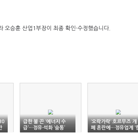
라 오승훈 산업1부장이 최종 확인·수정했습니다.
30
급한 불 끈 ‘에너지 수
‘오락가락’ 호르무즈 개
만
급’…정유·석화 ‘숨통’
폐 혼란에…정유업계 ‘
숨만’