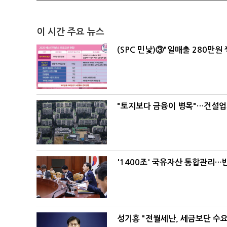
이 시간 주요 뉴스
(SPC 민낯)③"일매출 280만원
"토지보다 금융이 병목"…건설업계
'1400조' 국유자산 통합관리
성기홍 "전월세난, 세금보단 수요