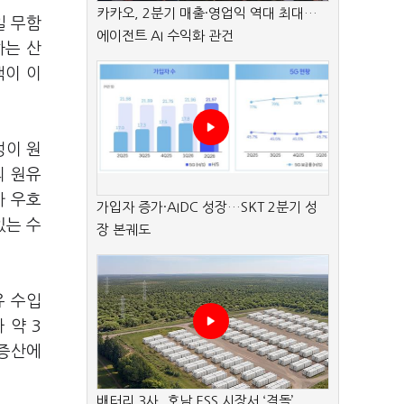
카카오, 2분기 매출·영업익 역대 최대…
일 무함
에이전트 AI 수익화 관건
하는 산
책이 이
성이 원
의 원유
가 우호
가입자 증가·AIDC 성장…SKT 2분기 성
있는 수
장 본궤도
유 수입
 약 3
 증산에
배터리 3사, 호남 ESS 시장서 ‘격돌’