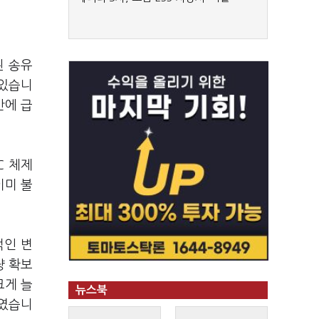
된 송유
 있습니
간에 급
C 체제
이미 불
적인 변
량 확보
크게 늘
뉴스북
붙였습니