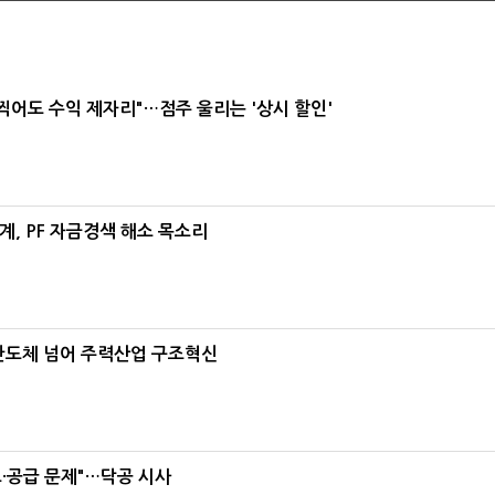
 찍어도 수익 제자리"…점주 울리는 '상시 할인'
, PF 자금경색 해소 목소리
…반도체 넘어 주력산업 구조혁신
·공급 문제"…닥공 시사