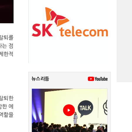
 탈퇴를
다는 점
 제한적
뉴스리듬
 탈퇴한
함한 에
 역할을