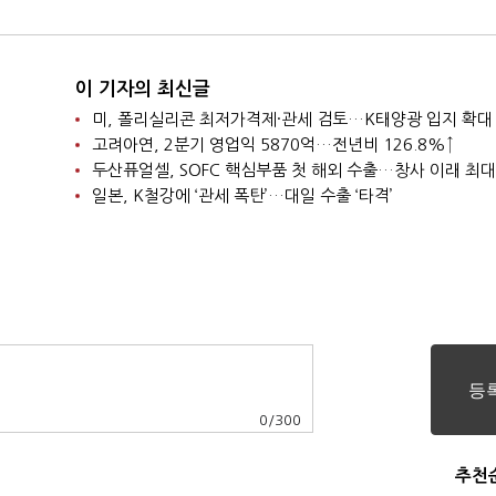
이 기자의 최신글
미, 폴리실리콘 최저가격제·관세 검토…K태양광 입지 확대
고려아연, 2분기 영업익 5870억…전년비 126.8%↑
두산퓨얼셀, SOFC 핵심부품 첫 해외 수출…창사 이래 최대
일본, K철강에 ‘관세 폭탄’…대일 수출 ‘타격’
0
/
300
추천