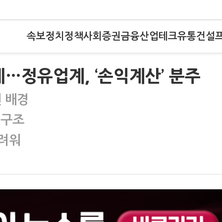
속보
정치
정책
사회
증권
금융
산업
테크
유통
건설
식에…정유업계, ‘손익계산’ 분주
 배경
 구조
어려워