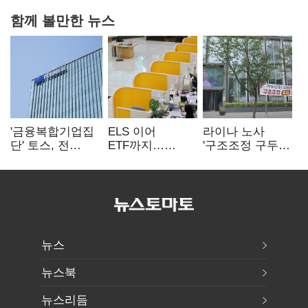
함께 볼만한 뉴스
'금융복합기업집
ELS 이어
라이나 노사
단' 토스, 전
ETF까지…
'구조조정 구두
계열사 내부통제
고위험상품 판매
합의안' 도출
표준화
제동 걸린 은행
뉴스
뉴스북
뉴스리듬