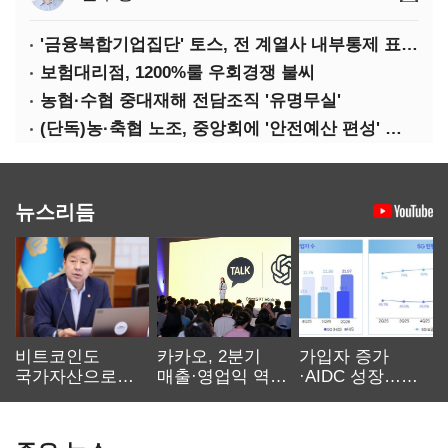
'금융복합기업집단' 토스, 전 계열사 내부통제 표준화
보험대리점, 1200%룰 우회경쟁 불씨
농협·수협 중대재해 전담조직 '유명무실'
(단독)농·축협 노조, 중앙회에 '안전예산 편성' 요구
뉴스리듬
비트코인도
카카오, 2분기
가입자 증가
국가자산으로…'
매출·영업익 역대
·AIDC 성장…
보관·평가·처분'
최대…에이전트
SKT 2분기 성장
기준은 숙제
AI 수익화 관건
본궤도