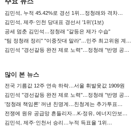
주요 뉴스
김민석, 누적 45.42%로 경선 1위…정청래와 격차
0.86%p(2보)
김민석, 제주·인천 당대표 경선서 '1위'(1보)
공세 멈춘 김민석…정청래 "갈등은 제가 수습"
"팀 정청래 정리" "이중잣대 말라"…민주 최고위원 계파
다툼 격화
김민석 "경선갈등 완전 제로 노력"…정청래 "반명 공세
사과부터"
많이 본 뉴스
전국 기름값 12주 연속 하락…서울 휘발윳값 1909원
김민석 "경선갈등 완전 제로 노력"…정청래 "반명 공세
사과부터"
'정청래 책임론' 꺼낸 친명계…친청계는 추가투표
때리기
전쟁에 원유 공급망 흔들리자…K-정유, 에너지안보
핵심으로 재부상
김민석, 제주·인천서 승리…누적 득표율 '1위
탈환'(종합)