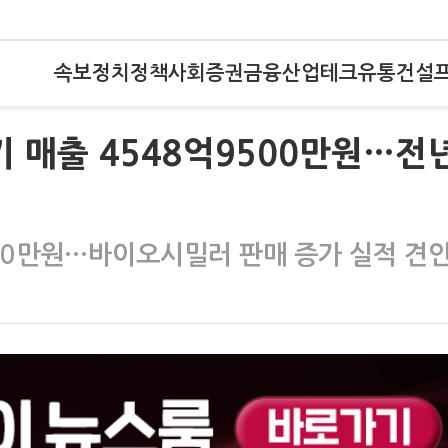
속보
정치
정책
사회
증권
금융
산업
테크
유통
건설
 매출 4548억9500만원…전
800만원…바이오시밀러 판매 증가 실적 견