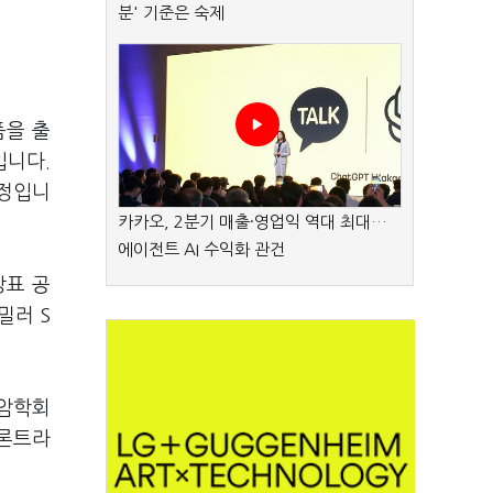
분' 기준은 숙제
품을 출
입니다.
예정입니
카카오, 2분기 매출·영업익 역대 최대…
에이전트 AI 수익화 관건
상표 공
밀러 S
 암학회
프론트라