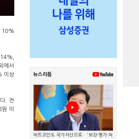
 10%
14%,
해외에서
% 이상
뉴스리듬
다. 전
억원 이
비트코인도 국가자산으로…'보관·평가·처