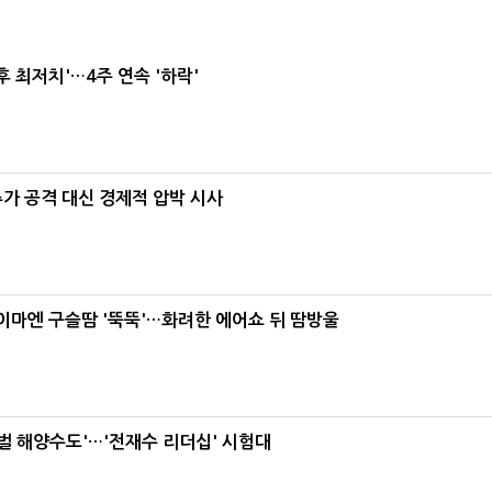
후 최저치'…4주 연속 '하락'
가 공격 대신 경제적 압박 시사
, 이마엔 구슬땀 '뚝뚝'…화려한 에어쇼 뒤 땀방울
로벌 해양수도'…'전재수 리더십' 시험대