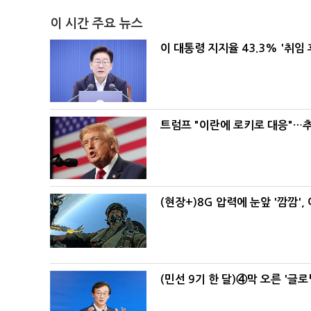
이 시간 주요 뉴스
이 대통령 지지율 43.3% '취임 
트럼프 "이란에 로키로 대응"…추
(현장+)8G 압력에 눈앞 '깜깜'
(민선 9기 한 달)④막 오른 '글