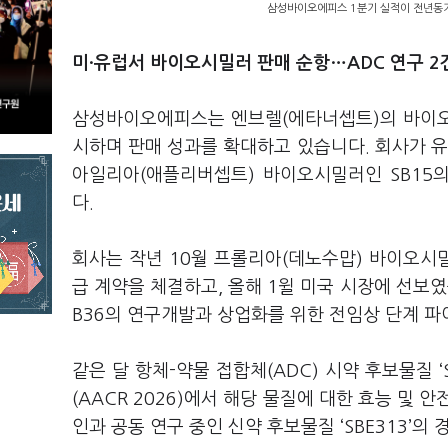
삼성바이오에피스 1분기 실적이 전년동기
미·유럽서 바이오시밀러 판매 순항…ADC 연구 2
삼성바이오에피스는 엔브렐(에타너셉트)의 바이오시
시하며 판매 성과를 확대하고 있습니다. 회사가 
아일리아(애플리버셉트) 바이오시밀러인 SB15의
다.
회사는 작년 10월 프롤리아(데노수맙) 바이오시밀
급 계약을 체결하고, 올해 1윌 미국 시장에 선보
B36의 연구개발과 상업화를 위한 전임상 단계 
같은 달 항체-약물 접합체(ADC) 시약 후보물질 
(AACR 2026)에서 해당 물질에 대한 효능 및
인과 공동 연구 중인 신약 후보물질 ‘SBE313’의