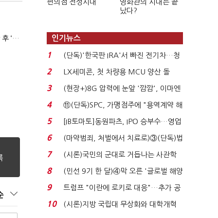
편의점 전성시대
영화관의 시대는 끝
났다?
(단독)서울시, 중독 회복자상담가 예산 ‘싹둑’…자치구 이관 후 ‘사업 축소’ 위기
인기뉴스
1
(단독)'한국판 IRA'서 빠진 전기차…청
와대 벽에 막혔다...
2
LX세미콘, 첫 차량용 MCU 양산 돌
입…현대차·기아에 ...
3
(현장+)8G 압력에 눈앞 '깜깜', 이마엔
구슬땀 '뚝뚝'…화려...
4
⑪(단독)SPC, 가맹점주에 "용역계약 해
지하라"...내팽개친 '...
5
[IB토마토]동원파츠, IPO 승부수…영업
익 7배 성장의 ...
6
(마약범죄, 처벌에서 치료로)③(단독)법
무부, 마약재활과 4...
7
(시론)국민의 군대로 거듭나는 사관학
교 개혁
8
(민선 9기 한 달)④막 오른 '글로벌 해양
수도'…'전재수 리...
9
트럼프 "이란에 로키로 대응"…추가 공
순
격 대신 경제적 압...
10
(시론)지방 국립대 무상화와 대학개혁