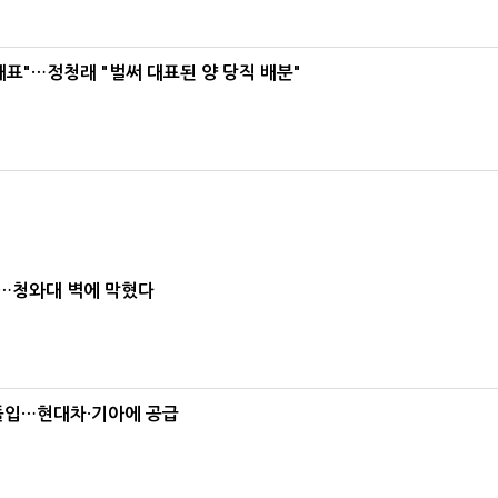
대표"…정청래 "벌써 대표된 양 당직 배분"
차…청와대 벽에 막혔다
 돌입…현대차·기아에 공급