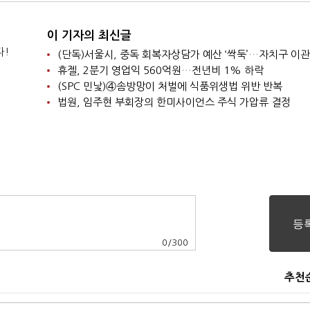
이 기자의 최신글
다!
휴젤, 2분기 영업익 560억원…전년비 1% 하락
(SPC 민낯)④솜방망이 처벌에 식품위생법 위반 반복
법원, 임주현 부회장의 한미사이언스 주식 가압류 결정
0
/
300
추천