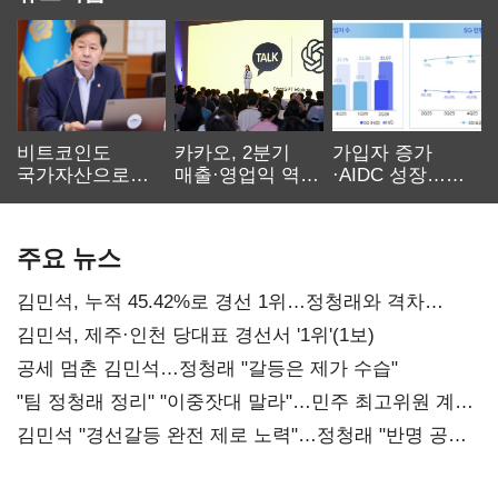
비트코인도
카카오, 2분기
가입자 증가
국가자산으로…'
매출·영업익 역대
·AIDC 성장…
보관·평가·처분'
최대…에이전트
SKT 2분기 성장
기준은 숙제
AI 수익화 관건
본궤도
주요 뉴스
김민석, 누적 45.42%로 경선 1위…정청래와 격차
0.86%p(2보)
김민석, 제주·인천 당대표 경선서 '1위'(1보)
공세 멈춘 김민석…정청래 "갈등은 제가 수습"
"팀 정청래 정리" "이중잣대 말라"…민주 최고위원 계파
다툼 격화
김민석 "경선갈등 완전 제로 노력"…정청래 "반명 공세
사과부터"