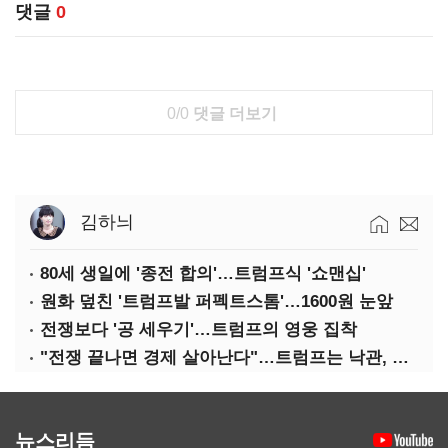
댓글
0
0/0
댓글 더보기
김하늬
80세 생일에 '종전 합의'…트럼프식 '쇼맨십'
원화 덮친 '트럼프발 퍼펙트스톰'…1600원 눈앞
전쟁보다 '공 세우기'…트럼프의 영웅 집착
"전쟁 끝나면 경제 살아난다"…트럼프는 낙관, 미국인은 싸늘
뉴스리듬