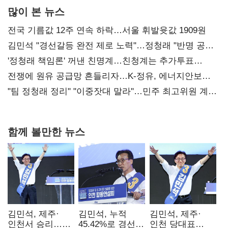
많이 본 뉴스
전국 기름값 12주 연속 하락…서울 휘발윳값 1909원
김민석 "경선갈등 완전 제로 노력"…정청래 "반명 공세
사과부터"
'정청래 책임론' 꺼낸 친명계…친청계는 추가투표
때리기
전쟁에 원유 공급망 흔들리자…K-정유, 에너지안보
핵심으로 재부상
"팀 정청래 정리" "이중잣대 말라"…민주 최고위원 계파
다툼 격화
함께 볼만한 뉴스
김민석, 제주·
김민석, 누적
김민석, 제주·
인천서 승리…
45.42%로 경선
인천 당대표