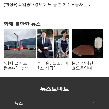
당장 퇴출?…시간만으론 부족한 코스닥 구하기
(현장+)'폭염중대경보'에도 농촌 이주노동자는
강행군…'야외작업 중지' 권고도 무시
함께 볼만한 뉴스
“경력 없어도
최태원, 노소영에
본업 살아난
뽑는다”…삼성
1조 지급?…
코오롱인더
·TSMC, 미
재상고 여부 주목
·HS효성…AI·
반도체 인재
배터리 소재로
쟁탈전
보폭 확대
뉴스