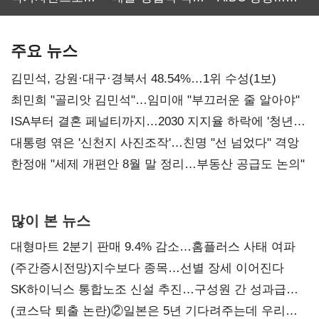
보관·평가·처분'
최대…에이전트
SKT 2분기 성장
기준은 숙제
AI 수익화 관건
본궤도
주요 뉴스
김민석, 강원·대구·경북서 48.54%…1위 수성(1보)
최민희 "골리앗 김민석"…임미애 "부끄러운 줄 알아야"
ISA부터 결혼 페널티까지…2030 지지율 하락에 '청년
챙기기'
대통령 엮은 '신천지 사진조작'…친명 "선 넘었다" 격앙
한정애 "세제 개편안 8월 말 정리…부동산 공급도 논의"
많이 본 뉴스
대형마트 2분기 판매 9.4% 감소…홈플러스 사태 여파
(주간증시전망)지수보다 종목…선별 장세 이어진다
SK하이닉스 통합노조 신설 추진…구성원 간 성과급
불만 확산
(코스닥 퇴출 논란)②일본은 5년 기다려주는데 우리는