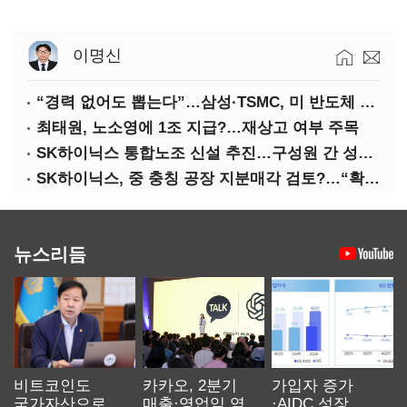
이명신
“경력 없어도 뽑는다”…삼성·TSMC, 미 반도체 인재 쟁탈전
최태원, 노소영에 1조 지급?…재상고 여부 주목
SK하이닉스 통합노조 신설 추진…구성원 간 성과급 불만 확산
SK하이닉스, 중 충칭 공장 지분매각 검토?…“확정된 바 없어”
뉴스리듬
비트코인도
카카오, 2분기
가입자 증가
국가자산으로…'
매출·영업익 역대
·AIDC 성장…