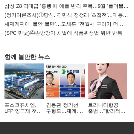
삼성 Z8 역대급 ‘흥행’에 애플 반격 주목…9월 ‘폴더블
대전’
(정기여론조사)①당심, 김민석·정청래 '초접전'…대통령
지지도 '50% 아래로'(종합)
세제개편에 ‘불안·불만’…오세훈 "전월세 구하기 더
힘들어질 것"
(SPC 민낯)④솜방망이 처벌에 식품위생법 위반 반복
함께 볼만한 뉴스
포스코퓨처엠,
김동관·정기선·
트리니티항공
LFP 양극재 첫
구형모…재계,
출범…“합리적
대규모 공급…
1980년대생
가격·기대 이상
ESS 시장 공략
전성시대
서비스로 승부”