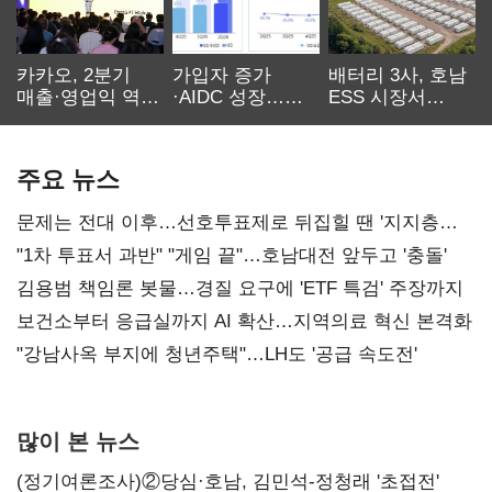
카카오, 2분기
가입자 증가
배터리 3사, 호남
매출·영업익 역대
·AIDC 성장…
ESS 시장서
최대…에이전트
SKT 2분기 성장
‘격돌’
AI 수익화 관건
본궤도
주요 뉴스
문제는 전대 이후…선호투표제로 뒤집힐 땐 '지지층
불복'
"1차 투표서 과반" "게임 끝"…호남대전 앞두고 '충돌'
김용범 책임론 봇물…경질 요구에 'ETF 특검' 주장까지
보건소부터 응급실까지 AI 확산…지역의료 혁신 본격화
"강남사옥 부지에 청년주택"…LH도 '공급 속도전'
많이 본 뉴스
(정기여론조사)②당심·호남, 김민석-정청래 '초접전'