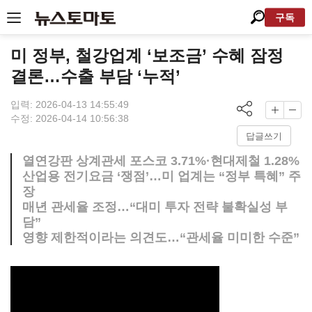
구독
미 정부, 철강업계 ‘보조금’ 수혜 잠정
결론…수출 부담 ‘누적’
입력: 2026-04-13 14:55:49
수정: 2026-04-14 10:56:38
답글쓰기
열연강판 상계관세 포스코 3.71%·현대제철 1.28%
산업용 전기요금 ‘쟁점’…미 업계는 “정부 특혜” 주
장
매년 관세율 조정…“대미 투자 전략 불확실성 부
담”
영향 제한적이라는 의견도…“관세율 미미한 수준”