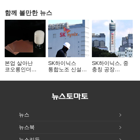
함께 볼만한 뉴스
본업 살아난
SK하이닉스
SK하이닉스, 중
코오롱인더
통합노조 신설
충칭 공장
·HS효성…AI·
추진…구성원간
지분매각
배터리 소재로
성과급 불만 확산
검토?…“확정된
보폭 확대
바 없어”
뉴스
뉴스북
뉴스리듬