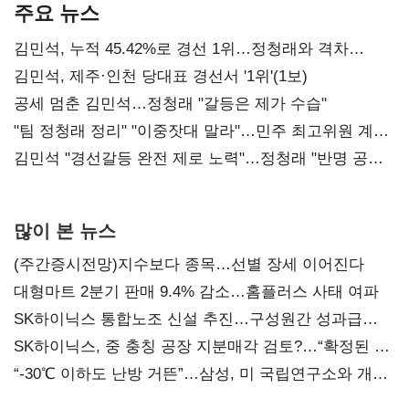
주요 뉴스
김민석, 누적 45.42%로 경선 1위…정청래와 격차
0.86%p(2보)
김민석, 제주·인천 당대표 경선서 '1위'(1보)
공세 멈춘 김민석…정청래 "갈등은 제가 수습"
"팀 정청래 정리" "이중잣대 말라"…민주 최고위원 계파
다툼 격화
김민석 "경선갈등 완전 제로 노력"…정청래 "반명 공세
사과부터"
많이 본 뉴스
(주간증시전망)지수보다 종목…선별 장세 이어진다
대형마트 2분기 판매 9.4% 감소…홈플러스 사태 여파
SK하이닉스 통합노조 신설 추진…구성원간 성과급
불만 확산
SK하이닉스, 중 충칭 공장 지분매각 검토?…“확정된 바
없어”
“-30℃ 이하도 난방 거뜬”…삼성, 미 국립연구소와 개발
협력