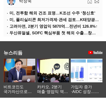
박창욱
미, 전투함 해외 건조 표명…K조선 수주 ‘청신호’
미, 폴리실리콘 최저가격제·관세 검토…K태양광 입지 확대 기대
고려아연, 2분기 영업익 5870억…전년비 126.8%↑
두산퓨얼셀, SOFC 핵심부품 첫 해외 수출…창사 이래 최대 규모
뉴스리듬
비트코인도
카카오, 2분기
가입자 증가
국가자산으로…'
매출·영업익 역대
·AIDC 성장…
보관·평가·처분'
최대…에이전트
SKT 2분기 성장
기준은 숙제
AI 수익화 관건
본궤도