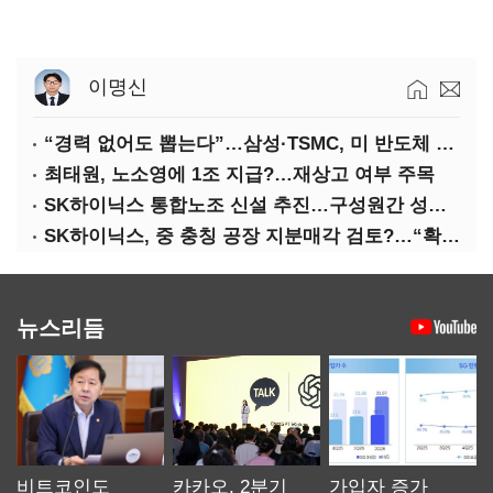
이명신
“경력 없어도 뽑는다”…삼성·TSMC, 미 반도체 인재 쟁탈전
최태원, 노소영에 1조 지급?…재상고 여부 주목
SK하이닉스 통합노조 신설 추진…구성원간 성과급 불만 확산
SK하이닉스, 중 충칭 공장 지분매각 검토?…“확정된 바 없어”
뉴스리듬
비트코인도
카카오, 2분기
가입자 증가