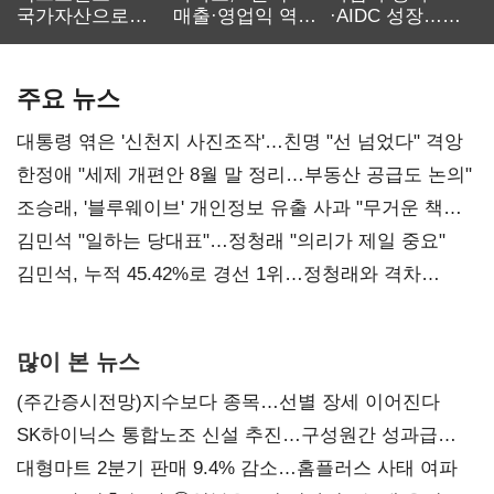
국가자산으로…'
매출·영업익 역대
·AIDC 성장…
보관·평가·처분'
최대…에이전트
SKT 2분기 성장
기준은 숙제
AI 수익화 관건
본궤도
주요 뉴스
대통령 엮은 '신천지 사진조작'…친명 "선 넘었다" 격앙
한정애 "세제 개편안 8월 말 정리…부동산 공급도 논의"
조승래, '블루웨이브' 개인정보 유출 사과 "무거운 책임
통감"
김민석 "일하는 당대표"…정청래 "의리가 제일 중요"
김민석, 누적 45.42%로 경선 1위…정청래와 격차
0.86%p(2보)
많이 본 뉴스
(주간증시전망)지수보다 종목…선별 장세 이어진다
SK하이닉스 통합노조 신설 추진…구성원간 성과급
불만 확산
대형마트 2분기 판매 9.4% 감소…홈플러스 사태 여파