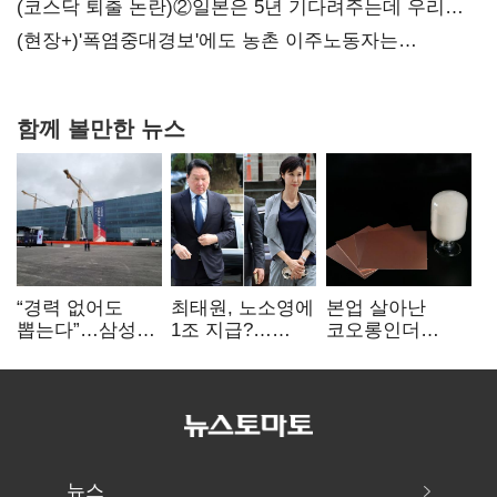
(코스닥 퇴출 논란)②일본은 5년 기다려주는데 우리는
당장 퇴출?…시간만으론 부족한 코스닥 구하기
(현장+)'폭염중대경보'에도 농촌 이주노동자는
강행군…'야외작업 중지' 권고도 무시
함께 볼만한 뉴스
“경력 없어도
최태원, 노소영에
본업 살아난
뽑는다”…삼성
1조 지급?…
코오롱인더
·TSMC, 미
재상고 여부 주목
·HS효성…AI·
반도체 인재
배터리 소재로
쟁탈전
보폭 확대
뉴스