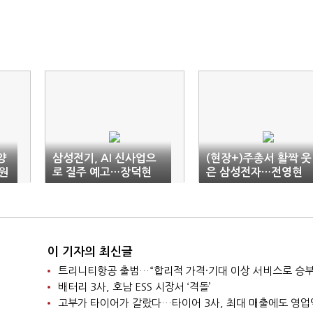
양
삼성전기, AI 신사업으
(현장+)주총서 활짝 웃
원
로 질주 예고…장덕현
은 삼성전자…전영현
“AI는 초기 단계”
“기술력으로 AI반도체
주도”
이 기자의 최신글
트리니티항공 출범…“합리적 가격·기대 이상 서비스로 승부
배터리 3사, 호남 ESS 시장서 ‘격돌’
고부가 타이어가 갈랐다…타이어 3사, 최대 매출에도 영업