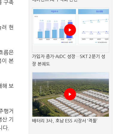
를 구축
늘려 현
 흐름은
가입자 증가·AIDC 성장…SKT 2분기 성
복이 본
장 본궤도
대해 보
(주행거
생산 기
배터리 3사, 호남 ESS 시장서 ‘격돌’
니다.