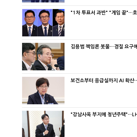
"1차 투표서 과반" "게임 끝"…
김용범 책임론 봇물…경질 요구에 
보건소부터 응급실까지 AI 확산
"강남사옥 부지에 청년주택"…LH