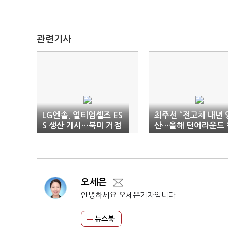
관련기사
LG엔솔, 얼티엄셀즈 ES
최주선 “전고체 내년 
S 생산 개시…북미 거점
산…올해 턴어라운드 
5곳으로 확대
년”
오세은
안녕하세요 오세은기자입니다
뉴스북