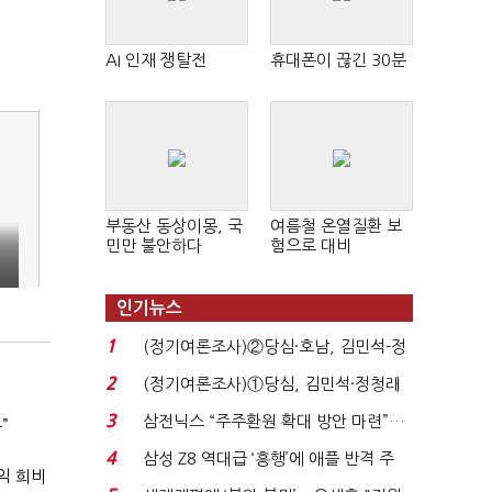
AI 인재 쟁탈전
휴대폰이 끊긴 30분
부동산 동상이몽, 국
여름철 온열질환 보
민만 불안하다
험으로 대비
인기뉴스
1
(정기여론조사)②당심·호남, 김민석-정
청래 '초접전'...
2
(정기여론조사)①당심, 김민석·정청래
'초접전'…대통령 ...
3
삼전닉스 “주주환원 확대 방안 마련”…
”
로이터에 성명...
4
삼성 Z8 역대급 ‘흥행’에 애플 반격 주
익 희비
목…9월 ‘폴...