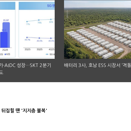
·AIDC 성장…SKT 2분기
배터리 3사, 호남 ESS 시장서 ‘격돌
도
뒤집힐 땐 '지지층 불복'