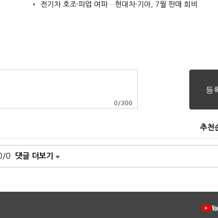
전기차 호조·파업 여파…현대차·기아, 7월 판매 희비
0
/
300
추천
0/0
댓글 더보기