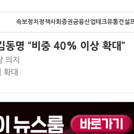
속보
정치
정책
사회
증권
금융
산업
테크
유통
건설
…김동명 “비중 40% 이상 확대”
장 의지
이 확대