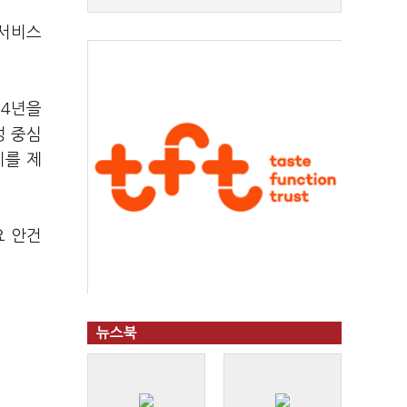
 서비스
24년을
성 중심
치를 제
요 안건
뉴스북