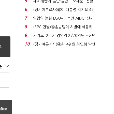
5
세제개편에 ‘불안·불만’…오세훈 "전월
세 구하기 더 ...
6
(정기여론조사)⑤이 대통령 지지율 47.
7%…일주일 만에 ...
7
영업익 늘린 LGU+…보안·AIDC '신사
업 드라이브'...
8
(SPC 민낯)④솜방망이 처벌에 식품위
생법 위반 반복...
9
카카오, 2분기 영업익 2770억원…전년
비 36% 증가...
10
(정기여론조사)④최고위원 최민희·박선
원 '양강'…서미...
순