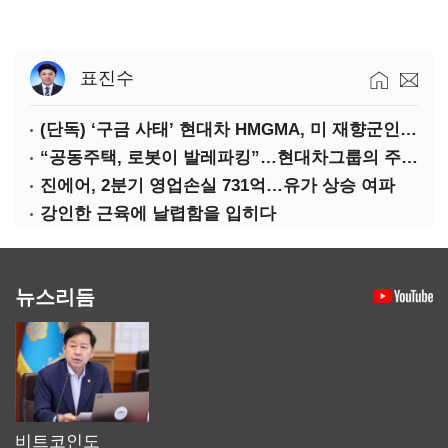
표진수
(단독) ‘구금 사태’ 현대차 HMGMA, 미 재향군인 채용 확대로 분위기 반전
“공동주택, 로봇이 발레파킹”…현대차그룹의 주차 실험
진에어, 2분기 영업손실 731억…유가 상승 여파
강인한 근육에 날렵함을 입히다
뉴스리듬
비트코인도