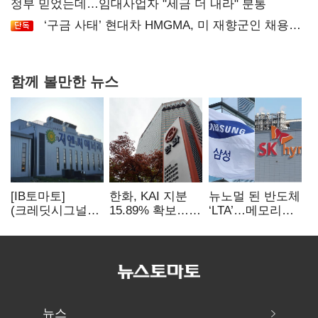
정부 믿었는데…임대사업자 "세금 더 내라" 분통
‘구금 사태’ 현대차 HMGMA, 미 재향군인 채용
확대로 분위기 반전
함께 볼만한 뉴스
[IB토마토]
한화, KAI 지분
뉴노멀 된 반도체
(크레딧시그널)
15.89% 확보…
‘LTA’…메모리
지엔씨에너지, AI
기업결합심사
3사, 2030년까지
데이터센터 타고
신청 예정
54조 선불 계약
외형 확대
뉴스