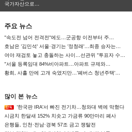
국가자산으로…'
보관·평가·처분'
기준은 숙제
주요 뉴스
"속도전 넘어 전격전"에도…군공항 이전부터 주
52시간까지 '뇌관'
호남은 '김민석' 서울·경기는 '정청래'…최종 승자는
'안갯속'
여야 재검토 놓고 충돌하는 사이…선관위 "투표자 수
오차 당연"
"서울 등록임대 84%비아파트…아파트 규제와
달리해야"
황희, 사흘 만에 고개 숙였지만…'폐버스 청년주택'
후폭풍
많이 본 뉴스
'한국판 IRA'서 빠진 전기차…청와대 벽에 막혔다
시금치 한달새 152% 치솟고 가금류 90만마리 폐사
은행들, 인천·전남·경북 57조 금고 쟁탈전