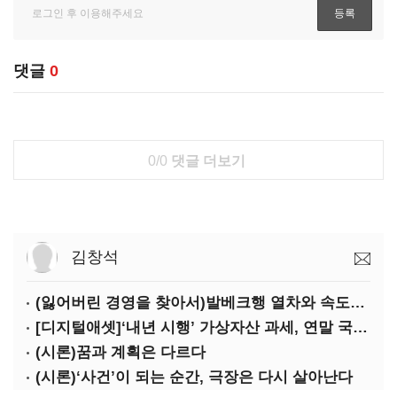
댓글
0
0/0
댓글 더보기
김창석
(잃어버린 경영을 찾아서)발베크행 열차와 속도의 환상: 디지털 전환과 물류 혁신의 포용적 노동 전략
[디지털애셋]‘내년 시행’ 가상자산 과세, 연말 국회 문턱 넘을까
(시론)꿈과 계획은 다르다
(시론)‘사건’이 되는 순간, 극장은 다시 살아난다