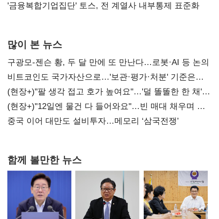
'금융복합기업집단' 토스, 전 계열사 내부통제 표준화
많이 본 뉴스
구광모-젠슨 황, 두 달 만에 또 만난다…로봇·AI 등 논의
비트코인도 국가자산으로…'보관·평가·처분' 기준은
숙제
(현장+)"팔 생각 접고 호가 높여요"…'덜 똘똘한 한 채'
20억 키맞추기
(현장+)"12일엔 물건 다 들어와요"…빈 매대 채우며 문
연 홈플러스
중국 이어 대만도 설비투자…메모리 ‘삼국전쟁’
함께 볼만한 뉴스