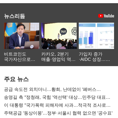
뉴스리듬
비트코인도
카카오, 2분기
가입자 증가
국가자산으로…'
매출·영업익 역대
·AIDC 성장…
보관·평가·처분'
최대…에이전트
SKT 2분기 성장
기준은 숙제
AI 수익화 관건
본궤도
주요 뉴스
공급 속도전 외치더니…황희, 난데없이 '폐버스
리모델링' 제안
송영길 측 "정청래, 국힘 '역선택' 대상…민주당 대표로
총선 지휘 못해"
이 대통령 "국가폭력 피해자에 사과…적극적 조사로
진실 밝혀야"
주택공급 '동상이몽'…정부·서울시 협력 없으면 '공수표'