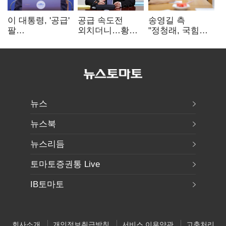
이 대통령, '공급'
공급 속도전
송영길 측
팔
외치더니…황희,
"정청래, 국힘
걷어붙였는데…
난데없이 '폐버스
'역선택' 대상…
여 내부선
리모델링' 제안
민주당 대표로
'부동산
총선 지휘 못해"
망언'(종합)
뉴스
뉴스북
뉴스리듬
토마토증권통 Live
IB토마토
회사소개
개인정보취급방침
서비스 이용약관
고충처리