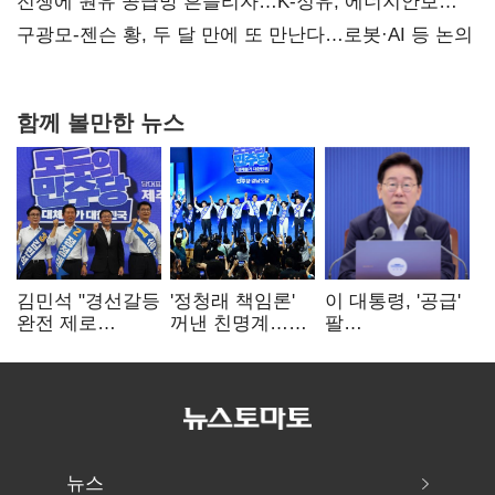
때리기
전쟁에 원유 공급망 흔들리자…K-정유, 에너지안보
핵심으로 재부상
구광모-젠슨 황, 두 달 만에 또 만난다…로봇·AI 등 논의
함께 볼만한 뉴스
김민석 "경선갈등
'정청래 책임론'
이 대통령, '공급'
완전 제로
꺼낸 친명계…
팔
노력"…정청래
친청계는
걷어붙였는데…
"반명 공세
추가투표 때리기
여 내부선
사과부터"
'부동산
망언'(종합)
뉴스