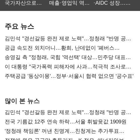
국가자산으로…'
매출·영업익 역대
·AIDC 성장…
보관·평가·처분'
최대…에이전트
SKT 2분기 성장
기준은 숙제
AI 수익화 관건
본궤도
주요 뉴스
김민석 "경선갈등 완전 제로 노력"…정청래 "반명 공세
사과부터"
공급 속도전 외치더니…황희, 난데없이 '폐버스
리모델링' 제안
송영길 측 "정청래, 국힘 '역선택' 대상…민주당 대표로
총선 지휘 못해"
이 대통령 "국가폭력 피해자에 사과…적극적 조사로
진실 밝혀야"
주택공급 '동상이몽'…정부·서울시 협력 없으면 '공수표'
많이 본 뉴스
김민석 "경선갈등 완전 제로 노력"…정청래 "반명 공세
사과부터"
전국 기름값 12주 연속 하락…서울 휘발윳값 1909원
'정청래 책임론' 꺼낸 친명계…친청계는 추가투표