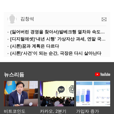
김창석
(잃어버린 경영을 찾아서)발베크행 열차와 속도의 환상: 디지털 전환과 물류 혁신의 포용적 노동 전략
[디지털애셋]‘내년 시행’ 가상자산 과세, 연말 국회 문턱 넘을까
(시론)꿈과 계획은 다르다
(시론)‘사건’이 되는 순간, 극장은 다시 살아난다
뉴스리듬
비트코인도
카카오, 2분기
가입자 증가