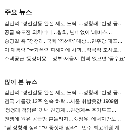
기준은 숙제
AI 수익화 관건
본궤도
주요 뉴스
김민석 "경선갈등 완전 제로 노력"…정청래 "반명 공세
사과부터"
공급 속도전 외치더니…황희, 난데없이 '폐버스
리모델링' 제안
송영길 측 "정청래, 국힘 '역선택' 대상…민주당 대표로
총선 지휘 못해"
이 대통령 "국가폭력 피해자에 사과…적극적 조사로
진실 밝혀야"
주택공급 '동상이몽'…정부·서울시 협력 없으면 '공수표'
많이 본 뉴스
김민석 "경선갈등 완전 제로 노력"…정청래 "반명 공세
사과부터"
전국 기름값 12주 연속 하락…서울 휘발윳값 1909원
'정청래 책임론' 꺼낸 친명계…친청계는 추가투표
때리기
전쟁에 원유 공급망 흔들리자…K-정유, 에너지안보
핵심으로 재부상
"팀 정청래 정리" "이중잣대 말라"…민주 최고위원 계파