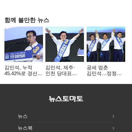
다툼 격화
함께 볼만한 뉴스
김민석, 누적
김민석, 제주·
공세 멈춘
45.42%로 경선
인천 당대표
김민석…정청래
1위…정청래와
경선서 '1위'(1보)
"갈등은 제가
격차
수습"
0.86%p(2보)
뉴스
뉴스북