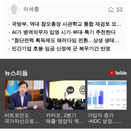
이석종
국방부, 역대 참모총장 사관학교 통합 재검토 요구에 "다양한 의견 수렴해 합리적 시스템 만들 것"
AI가 병역의무자 입영 시기·부대·특기 추천한다
"첨단전력 획득제도 패러다임 전환…상생 생태계 조성해 대체불가 K-방산 도약"
민간기업 호봉·임금 산정에 군 복무기간 반영
뉴스리듬
비트코인도
카카오, 2분기
가입자 증가
국가자산으로…'
매출·영업익 역대
·AIDC 성장…
보관·평가·처분'
최대…에이전트
SKT 2분기 성장