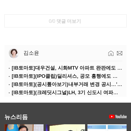
0/0
댓글 더보기
김소윤
[IB토마토]대우건설, 시화MTV 아파트 완판에도 손실…공사비 회수 난항
[IB토마토](IPO클립)딜리셔스, 공모 흥행에도 락업은 미미…441곳 중 확약 5곳
[IB토마토](공시톺아보기)내부거래 변경 공시…'20% 룰' 뭐길래
[IB토마토](크레딧시그널)LH, 3기 신도시 여파로…차입금 109조까지 확대
뉴스리듬