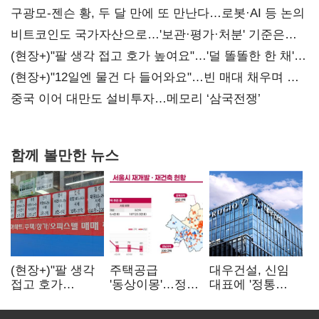
구광모-젠슨 황, 두 달 만에 또 만난다…로봇·AI 등 논의
비트코인도 국가자산으로…'보관·평가·처분' 기준은
숙제
(현장+)"팔 생각 접고 호가 높여요"…'덜 똘똘한 한 채'
20억 키맞추기
(현장+)"12일엔 물건 다 들어와요"…빈 매대 채우며 문
연 홈플러스
중국 이어 대만도 설비투자…메모리 ‘삼국전쟁’
함께 볼만한 뉴스
(현장+)"팔 생각
주택공급
대우건설, 신임
접고 호가
'동상이몽'…정부
대표에 '정통
높여요"…'덜
·서울시 협력
대우맨' 이강석
똘똘한 한 채'
없으면 '공수표'
부사장 내정