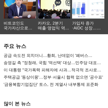
비트코인도
카카오, 2분기
가입자 증가
국가자산으로…'
매출·영업익 역대
·AIDC 성장…
보관·평가·처분'
최대…에이전트
SKT 2분기 성장
기준은 숙제
AI 수익화 관건
본궤도
주요 뉴스
공급 속도전 외치더니…황희, 난데없이 '폐버스
리모델링' 제안
송영길 측 "정청래, 국힘 '역선택' 대상…민주당 대표로
총선 지휘 못해"
이 대통령 "국가폭력 피해자에 사과…적극적 조사로
진실 밝혀야"
주택공급 '동상이몽'…정부·서울시 협력 없으면 '공수표'
'금융복합기업집단' 토스, 전 계열사 내부통제 표준화
많이 본 뉴스