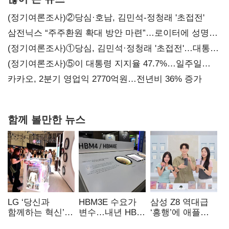
(정기여론조사)②당심·호남, 김민석-정청래 '초접전'
삼전닉스 “주주환원 확대 방안 마련”…로이터에 성명
보내
(정기여론조사)①당심, 김민석·정청래 '초접전'…대통령
지지도 '50% 아래로'(종합)
(정기여론조사)⑤이 대통령 지지율 47.7%…일주일
만에 다시 40%대
카카오, 2분기 영업익 2770억원…전년비 36% 증가
함께 볼만한 뉴스
LG ‘당신과
HBM3E 수요가
삼성 Z8 역대급
함께하는 혁신’…
변수…내년 HBM
‘흥행’에 애플
IFA서 ‘차세대 AI
왕좌 노리는 삼성
반격 주목…9월