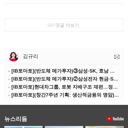
0/0
댓글 더보기
김규리
[IB토마토](반도체 메가투자)③삼성·SK, 호남 동시 출격…인력·협력사 쟁탈전
[IB토마토](반도체 메가투자)②삼성전자 현금·SDI 차입…엇갈린 2655조 투자체력
[IB토마토]현대차그룹, 로봇 지배구조 재편…정의선 1245억 추가 투입 유력
[IB토마토](창간7주년 기획: 생산적금융의 명암)③선택받은 산업, 커진 자금격차
뉴스리듬