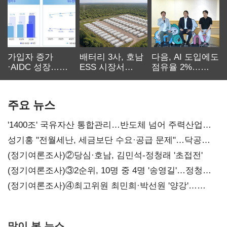
가입자 증가
배터리 3사, 호남
다음, AI 도입에도
·AIDC 성장…
ESS 시장서
점유율 2%…
SKT 2분기 성장
‘격돌’
에이전트
본궤도
차별화가 관건
주요 뉴스
'1400조' 국유자산 통합관리…반도체 넘어 주력산업
구조혁신
성기홍 "전월세난, 세금보단 수요·공급 문제"…닥공
시사
(정기여론조사)②당심·호남, 김민석-정청래 '초접전'
(정기여론조사)③2순위, 10명 중 4명 '송영길'…정청래
'한 자릿수'
(정기여론조사)④최고위원 최민희·박선원 '양강'…
서미화·이성윤·임미애 뒤이어
많이 본 뉴스