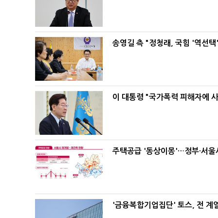
송영길 측 "정청래, 국힘 '역선
이 대통령 "국가폭력 피해자에 
주택공급 '동상이몽'…정부·서울시
'금융복합기업집단' 토스, 전 