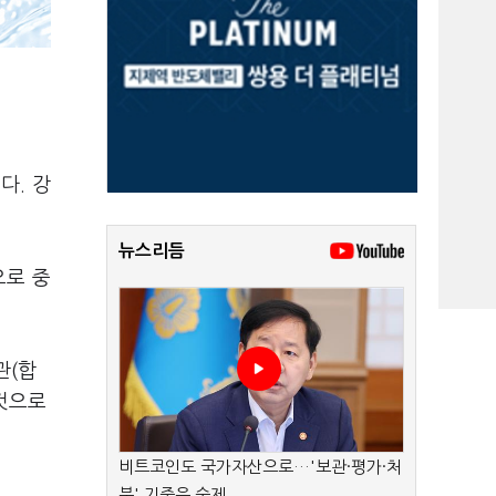
다. 강
뉴스리듬
으로 중
관(합
것으로
비트코인도 국가자산으로…'보관·평가·처
분' 기준은 숙제