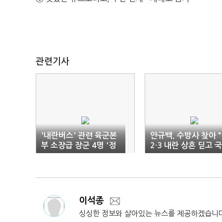
관련기사
'내란버스' 관련 육군본
안규백, 수방사 찾아 "
부 소장급 장군 4명 '정
2·3 내란 상흔 딛고 
직 3개월'
신뢰 회복" 주문
이석종
싱싱한 정보와 살아있는 뉴스를 제공하겠습니