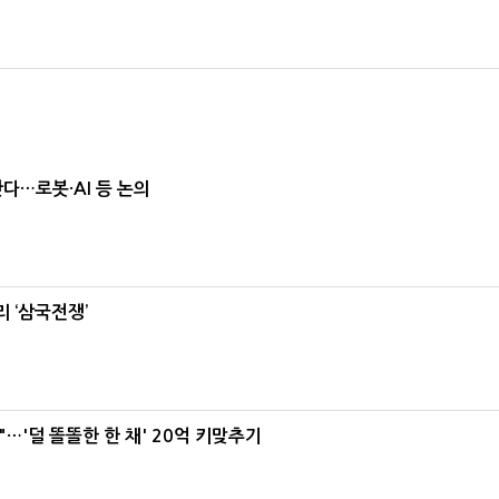
난다…로봇·AI 등 논의
 ‘삼국전쟁’
"…'덜 똘똘한 한 채' 20억 키맞추기