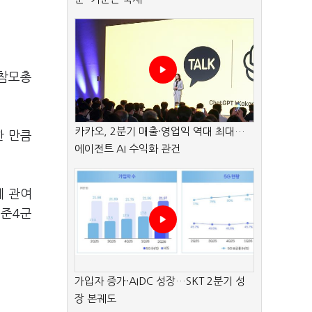
 참모총
카카오, 2분기 매출·영업익 역대 최대…
한 만큼
에이전트 AI 수익화 관건
에 관여
 준4군
가입자 증가·AIDC 성장…SKT 2분기 성
장 본궤도