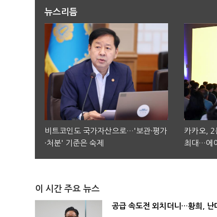
뉴스리듬
비트코인도 국가자산으로…'보관·평가
카카오, 
·처분' 기준은 숙제
최대…에이
이 시간 주요 뉴스
공급 속도전 외치더니…황희, 난