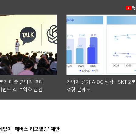
2분기 매출·영업익 역대
가입자 증가·AIDC 성장…SKT 2
전트 AI 수익화 관건
성장 본궤도
데없이 '폐버스 리모델링' 제안