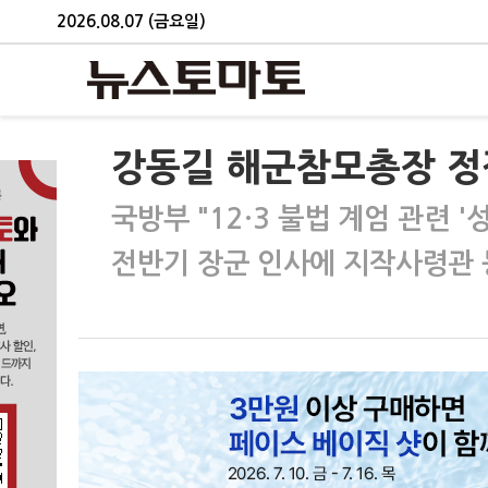
2026.08.07 (금요일)
강동길 해군참모총장 정
국방부 "12·3 불법 계엄 관련 
전반기 장군 인사에 지작사령관 등