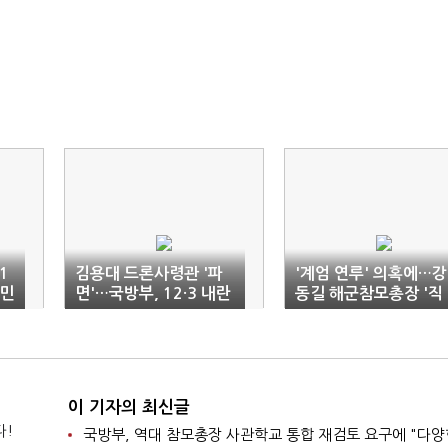
1
김용대 드론사령관 '파
'계엄 연루' 의혹에…강
국민
면'…국방부, 12·3 내란
동길 해군참모총장 '직
관여자 징계 1차 마무리
무배제'
이 기자의 최신글
다!