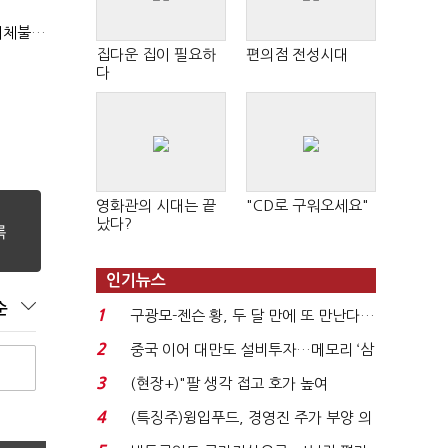
"첨단전력 획득제도 패러다임 전환…상생 생태계 조성해 대체불가 K-방산 도약"
집다운 집이 필요하
편의점 전성시대
다
영화관의 시대는 끝
"CD로 구워오세요"
났다?
인기뉴스
순
1
구광모-젠슨 황, 두 달 만에 또 만난다…
로봇·AI 등 논...
2
중국 이어 대만도 설비투자…메모리 ‘삼
국전쟁’
3
(현장+)"팔 생각 접고 호가 높여
요"…'덜 똘똘한 한 채' 20...
4
(특징주)윙입푸드, 경영진 주가 부양 의
지에 상한가...