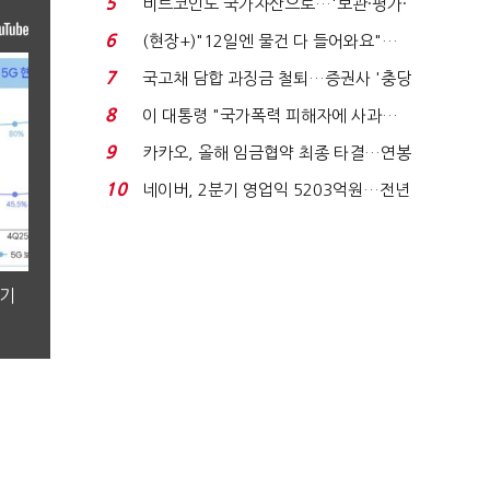
5
비트코인도 국가자산으로…'보관·평가·
처분' 기준은 ...
6
(현장+)"12일엔 물건 다 들어와요"…
빈 매대 채우며 문 연 ...
7
국고채 담합 과징금 철퇴…증권사 '충당
금 폭탄' 우려...
8
이 대통령 "국가폭력 피해자에 사과…
적극적 조사로 진...
9
카카오, 올해 임금협약 최종 타결…연봉
6.3% 인상·격려...
10
네이버, 2분기 영업익 5203억원…전년
비 0.2% 감소...
분기