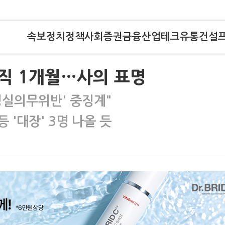
속보
정치
정책
사회
증권
금융
산업
테크
유통
건설
직 1개월…사의 표명
'성실의무위반' 중징계"
 '대장' 3명 나올 듯