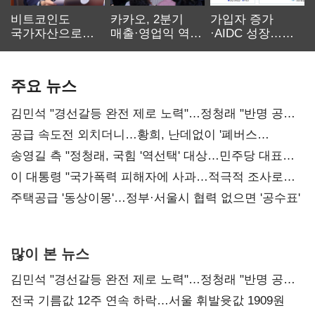
비트코인도
카카오, 2분기
가입자 증가
국가자산으로…'
매출·영업익 역대
·AIDC 성장…
보관·평가·처분'
최대…에이전트
SKT 2분기 성장
기준은 숙제
AI 수익화 관건
본궤도
주요 뉴스
김민석 "경선갈등 완전 제로 노력"…정청래 "반명 공세
사과부터"
공급 속도전 외치더니…황희, 난데없이 '폐버스
리모델링' 제안
송영길 측 "정청래, 국힘 '역선택' 대상…민주당 대표로
총선 지휘 못해"
이 대통령 "국가폭력 피해자에 사과…적극적 조사로
진실 밝혀야"
주택공급 '동상이몽'…정부·서울시 협력 없으면 '공수표'
많이 본 뉴스
김민석 "경선갈등 완전 제로 노력"…정청래 "반명 공세
사과부터"
전국 기름값 12주 연속 하락…서울 휘발윳값 1909원