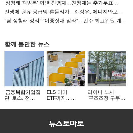
'정청래 책임론' 꺼낸 친명계…친청계는 추가투표
때리기
전쟁에 원유 공급망 흔들리자…K-정유, 에너지안보
핵심으로 재부상
"팀 정청래 정리" "이중잣대 말라"…민주 최고위원 계파
다툼 격화
함께 볼만한 뉴스
'금융복합기업집
ELS 이어
라이나 노사
단' 토스, 전
ETF까지…
'구조조정 구두
계열사 내부통제
고위험상품 판매
합의안' 도출
표준화
제동 걸린 은행