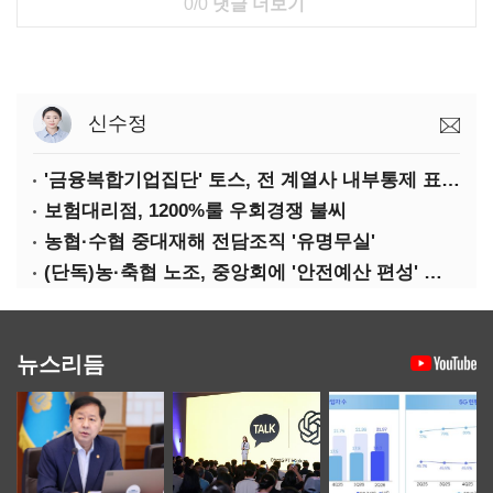
0/0
댓글 더보기
신수정
'금융복합기업집단' 토스, 전 계열사 내부통제 표준화
보험대리점, 1200%룰 우회경쟁 불씨
농협·수협 중대재해 전담조직 '유명무실'
(단독)농·축협 노조, 중앙회에 '안전예산 편성' 요구
뉴스리듬