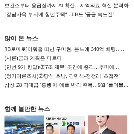
보건소부터 응급실까지 AI 확산…지역의료 혁신 본격화
"강남사옥 부지에 청년주택"…LH도 '공급 속도전'
많이 본 뉴스
[IB토마토]아워홈 떠난 구미현, 본느에 340억 베팅…
가족 지배체제 구축
(시론)꿈과 계획은 다르다
(민선 9기 한달)③'7조 채무' 곳간에 충격…추미애,
20년만에 '비상재정' 선언 승부수
(정기여론조사)②당심·호남, 김민석-정청래 '초접전'
삼성 Z8 역대급 ‘흥행’에 애플 반격 주목…9월 ‘폴더블
대전’
함께 볼만한 뉴스