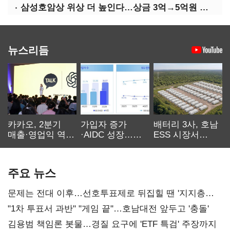
삼성호암상 위상 더 높인다…상금 3억→5억원 증액
뉴스리듬
카카오, 2분기
가입자 증가
배터리 3사, 호남
매출·영업익 역대
·AIDC 성장…
ESS 시장서
최대…에이전트
SKT 2분기 성장
‘격돌’
AI 수익화 관건
본궤도
주요 뉴스
문제는 전대 이후…선호투표제로 뒤집힐 땐 '지지층
불복'
"1차 투표서 과반" "게임 끝"…호남대전 앞두고 '충돌'
김용범 책임론 봇물…경질 요구에 'ETF 특검' 주장까지