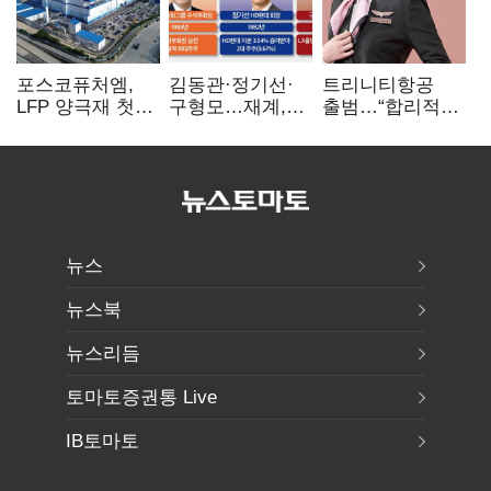
포스코퓨처엠,
김동관·정기선·
트리니티항공
LFP 양극재 첫
구형모…재계,
출범…“합리적
대규모 공급…
1980년대생
가격·기대 이상
ESS 시장 공략
전성시대
서비스로 승부”
뉴스
뉴스북
뉴스리듬
토마토증권통 Live
IB토마토