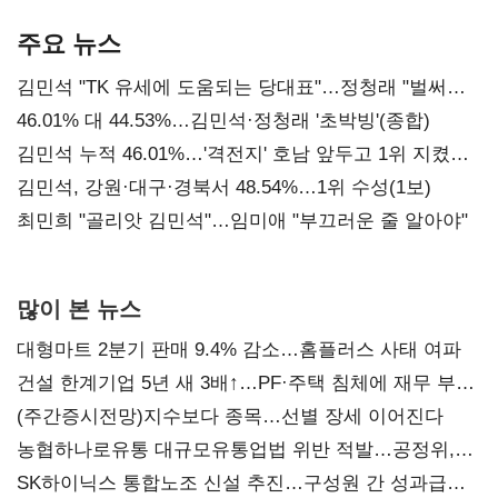
기준은 숙제
AI 수익화 관건
주요 뉴스
김민석 "TK 유세에 도움되는 당대표"…정청래 "벌써
대표된 양 당직 배분"
46.01% 대 44.53%…김민석·정청래 '초박빙'(종합)
김민석 누적 46.01%…'격전지' 호남 앞두고 1위 지켰다
(2보)
김민석, 강원·대구·경북서 48.54%…1위 수성(1보)
최민희 "골리앗 김민석"…임미애 "부끄러운 줄 알아야"
많이 본 뉴스
대형마트 2분기 판매 9.4% 감소…홈플러스 사태 여파
건설 한계기업 5년 새 3배↑…PF·주택 침체에 재무 부담
확대
(주간증시전망)지수보다 종목…선별 장세 이어진다
농협하나로유통 대규모유통업법 위반 적발…공정위,
과징금 4억6200만원 부과
SK하이닉스 통합노조 신설 추진…구성원 간 성과급