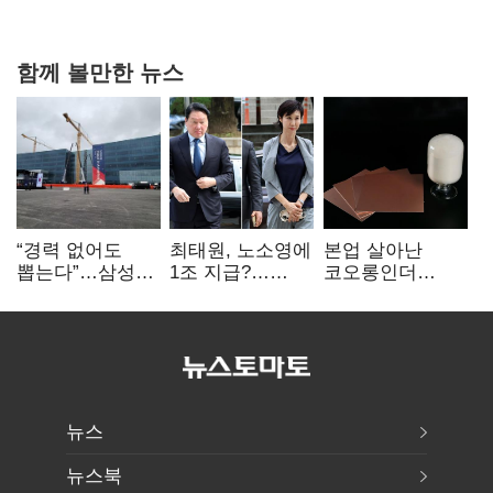
불만 확산
함께 볼만한 뉴스
“경력 없어도
최태원, 노소영에
본업 살아난
뽑는다”…삼성
1조 지급?…
코오롱인더
·TSMC, 미
재상고 여부 주목
·HS효성…AI·
반도체 인재
배터리 소재로
쟁탈전
보폭 확대
뉴스
뉴스북