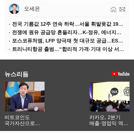
오세은
전국 기름값 12주 연속 하락…서울 휘발윳값 1909원
전쟁에 원유 공급망 흔들리자…K-정유, 에너지안보 핵심으로 재부상
포스코퓨처엠, LFP 양극재 첫 대규모 공급…ESS 시장 공략
트리니티항공 출범…“합리적 가격·기대 이상 서비스로 승부”
뉴스리듬
비트코인도
카카오, 2분기
국가자산으로…'
매출·영업익 역대
보관·평가·처분'
최대…에이전트