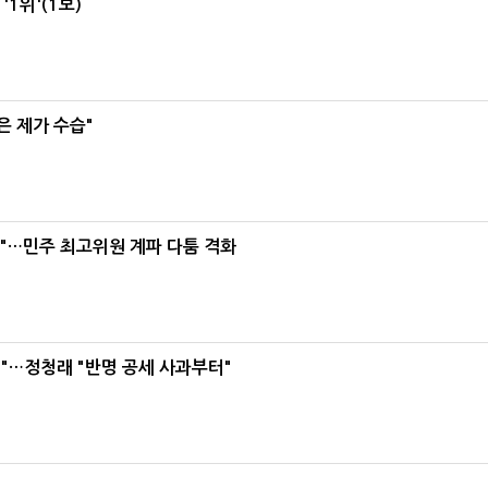
1위'(1보)
은 제가 수습"
라"…민주 최고위원 계파 다툼 격화
"…정청래 "반명 공세 사과부터"