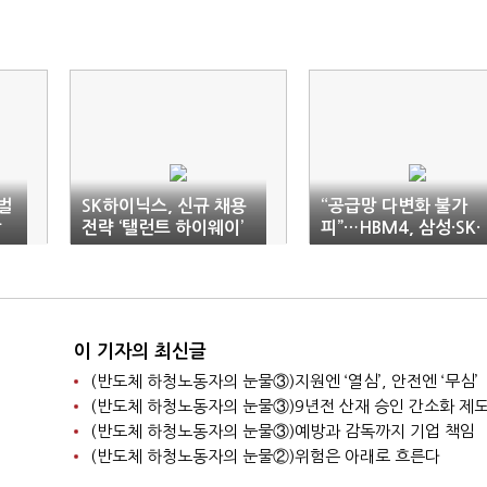
로벌
SK하이닉스, 신규 채용
“공급망 다변화 불가
방
전략 ‘탤런트 하이웨이’
피”…HBM4, 삼성·SK·
공개
마이크론 3파전
이 기자의 최신글
(반도체 하청노동자의 눈물③)지원엔 ‘열심’, 안전엔 ‘무심’
(반도체 하청노동자의 눈물③)예방과 감독까지 기업 책임
(반도체 하청노동자의 눈물②)위험은 아래로 흐른다