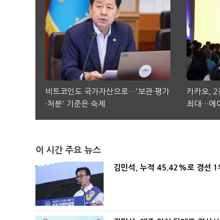
비트코인도 국가자산으로…'보관·평가
카카오, 
·처분' 기준은 숙제
최대…에이
이 시간 주요 뉴스
김민석, 누적 45.42%로 경선 