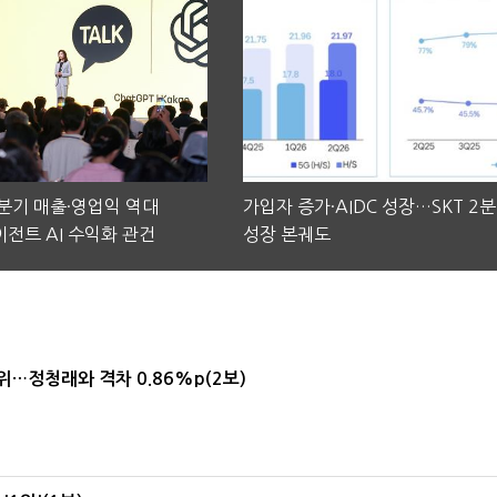
2분기 매출·영업익 역대
가입자 증가·AIDC 성장…SKT 2
전트 AI 수익화 관건
성장 본궤도
1위…정청래와 격차 0.86%p(2보)