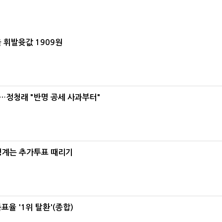
 휘발윳값 1909원
…정청래 "반명 공세 사과부터"
청계는 추가투표 때리기
율 '1위 탈환'(종합)