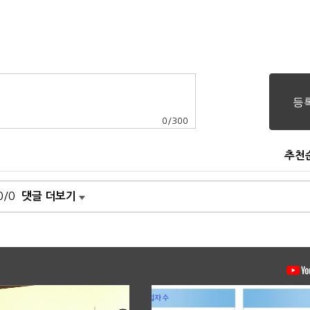
0
/
300
추천
0/0
댓글 더보기