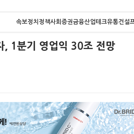
속보
정치
정책
사회
증권
금융
산업
테크
유통
건설
 1분기 영업익 30조 전망