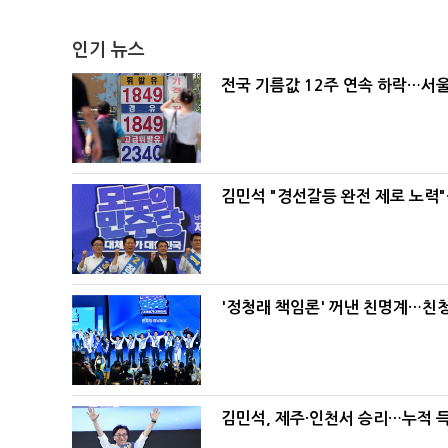
인기 뉴스
전국 기름값 12주 연속 하락…서울
김민석 "경선갈등 완전 제로 노력"
'정청래 책임론' 꺼낸 친명계…친
김민석, 제주·인천서 승리…누적 득표