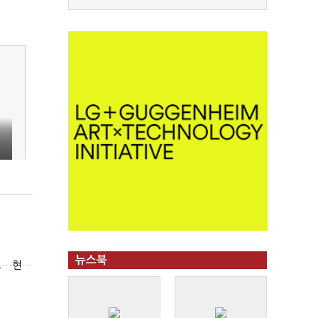
뉴스북
(반도체 하청노동자의 눈물③)9년전 산재 승인 간소화 제도…현장선 ‘문턱’ 여전