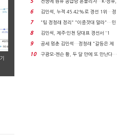
5
전쟁에 원유 공급망 흔들리자…K-정유,
에너지안보 핵심...
6
김민석, 누적 45.42%로 경선 1위…정
청래와 격차 0.86%p(...
7
"팀 정청래 정리" "이중잣대 말라"…민
주 최고위원 계파 다...
8
김민석, 제주·인천 당대표 경선서 '1
위'(1보)...
9
공세 멈춘 김민석…정청래 "갈등은 제
가 수습"
10
구광모-젠슨 황, 두 달 만에 또 만난다…
분기
로봇·AI 등 논...