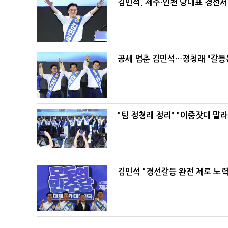
김민석, 제주·인천 당대표 경선서 '
공세 멈춘 김민석…정청래 "갈등
"팀 정청래 정리" "이중잣대 말
김민석 "경선갈등 완전 제로 노력