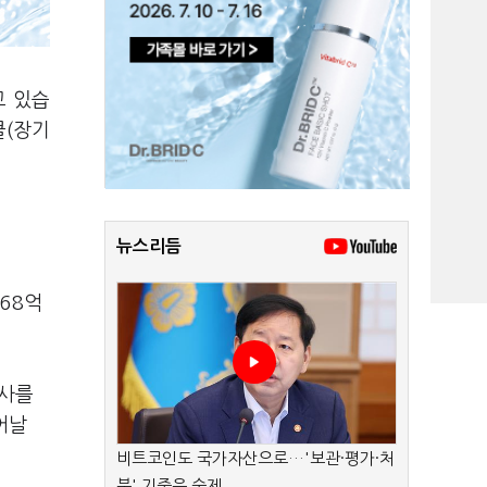
고 있습
클(장기
뉴스리듬
68억
역사를
어날
비트코인도 국가자산으로…'보관·평가·처
분' 기준은 숙제