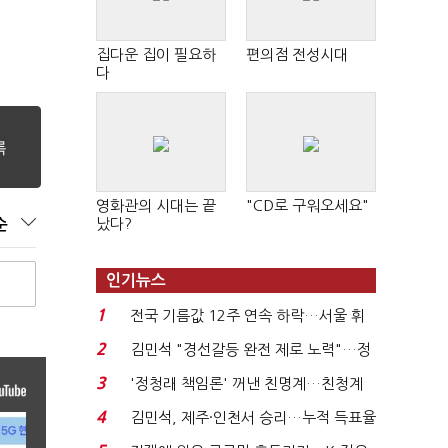
집다운 집이 필요하
편의점 전성시대
다
영화관의 시대는 끝
"CD로 구워오세요"
났다?
순
인기뉴스
1
전국 기름값 12주 연속 하락…서울 휘
발윳값 1909원...
2
김민석 "경선갈등 완전 제로 노력"…정
청래 "반명 공세 사...
3
'정청래 책임론' 꺼낸 친명계…친청계
는 추가투표 때리기...
4
김민석, 제주·인천서 승리…누적 득표율
'1위 탈환'(종합)...