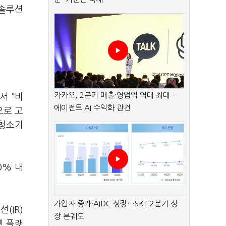
 솔루션
카카오, 2분기 매출·영업익 역대 최대…
서 “비
에이전트 AI 수익화 관건
으로 고
봇청소기
0% 내
가입자 증가·AIDC 성장…SKT 2분기 성
(IR)
장 본궤도
넷 플랫