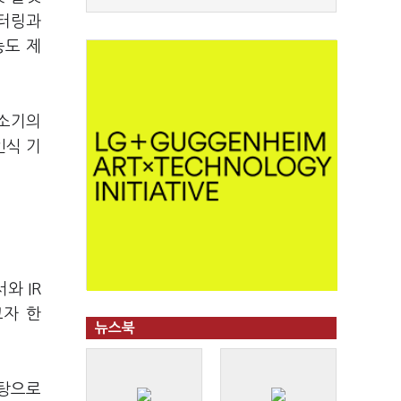
니터링과
능도 제
청소기의
인식 기
와 IR
고자 한
뉴스북
바탕으로