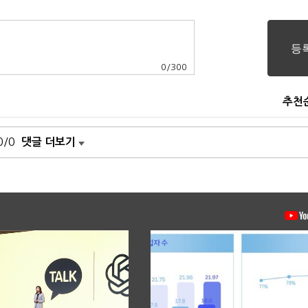
0
/
300
추천
0/0
댓글 더보기