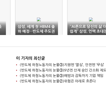
특
삼성, 세계 첫 HBM4 출
“AI폰으로 당신의 삶 
하 예정…반도체 주도권
쉽게” 삼성, 언팩 초대
탈환 ‘기선제압’
공개
이 기자의 최신글
(반도체 하청노동자의 눈물③)지원엔 ‘열심’, 안전엔 ‘무심’
(반도체 하청노동자의 눈물③)예방과 감독까지 기업 책임
(반도체 하청노동자의 눈물②)위험은 아래로 흐른다