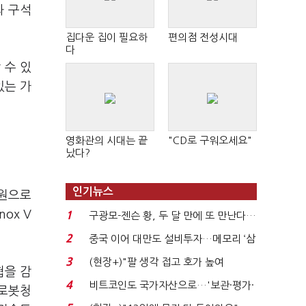
과 구석
집다운 집이 필요하
편의점 전성시대
다
 수 있
있는 가
영화관의 시대는 끝
"CD로 구워오세요"
났다?
인기뉴스
차원으로
ox V
1
구광모-젠슨 황, 두 달 만에 또 만난다…
로봇·AI 등 논...
2
중국 이어 대만도 설비투자…메모리 ‘삼
국전쟁’
3
(현장+)"팔 생각 접고 호가 높여
협을 감
요"…'덜 똘똘한 한 채' 20...
4
비트코인도 국가자산으로…'보관·평가·
 로봇청
처분' 기준은 ...