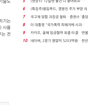
5
(현장+)"12일엔 물건 다 들어와요"…
 기술도
빈 매대 채우며 문 연 ...
6
(특징주)윙입푸드, 경영진 주가 부양 의
지에 상한가...
7
국고채 담합 과징금 철퇴…증권사 '충당
밝히기는
금 폭탄' 우려...
8
이 대통령 "국가폭력 피해자에 사과…
지 사용
적극적 조사로 진...
9
카카오, 올해 임금협약 최종 타결…연봉
우는 전
6.3% 인상·격려...
10
네이버, 2분기 영업익 5203억원…전년
비 0.2% 감소...