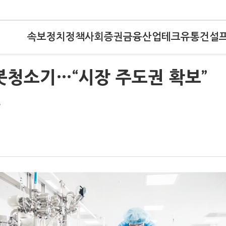
속보
정치
정책
사회
증권
금융
산업
테크
유통
건설
로봇청소기…“시장 주도권 확보”
도