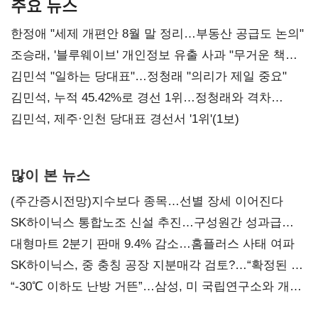
주요 뉴스
한정애 "세제 개편안 8월 말 정리…부동산 공급도 논의"
조승래, '블루웨이브' 개인정보 유출 사과 "무거운 책임
통감"
김민석 "일하는 당대표"…정청래 "의리가 제일 중요"
김민석, 누적 45.42%로 경선 1위…정청래와 격차
0.86%p(2보)
김민석, 제주·인천 당대표 경선서 '1위'(1보)
많이 본 뉴스
(주간증시전망)지수보다 종목…선별 장세 이어진다
SK하이닉스 통합노조 신설 추진…구성원간 성과급
불만 확산
대형마트 2분기 판매 9.4% 감소…홈플러스 사태 여파
SK하이닉스, 중 충칭 공장 지분매각 검토?…“확정된 바
없어”
“-30℃ 이하도 난방 거뜬”…삼성, 미 국립연구소와 개발
협력