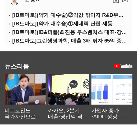
[IB토마토](약가 대수술)②약값 깎이자 R&D부터 축소…제약업계 비상경영 돌입
[IB토마토](약가 대수술)①제네릭 난립 제동…중소 제약사 수익성 비상
[IB토마토](IB&피플)최진용 루스벤처스 대표·강승순 이사
[IB토마토]그린생명과학, 매출 3배 뛰자 65억 증설…상위 2곳 의존도 82%
뉴스리듬
비트코인도
카카오, 2분기
가입자 증가
국가자산으로…'
매출·영업익 역대
·AIDC 성장…
보관·평가·처분'
최대…에이전트
SKT 2분기 성장
기준은 숙제
AI 수익화 관건
본궤도