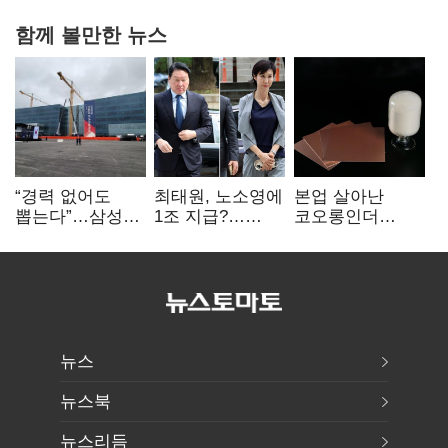
함께 볼만한 뉴스
“경력 없어도
최태원, 노소영에
본업 살아난
뽑는다”…삼성
1조 지급?…
코오롱인더
·TSMC, 미
재상고 여부 주목
·HS효성…AI·
반도체 인재
배터리 소재로
쟁탈전
보폭 확대
뉴스
뉴스북
뉴스리듬