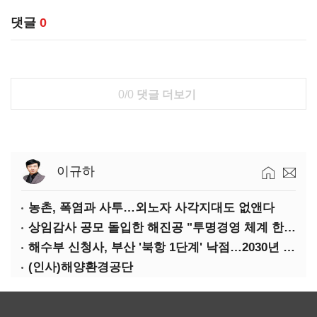
댓글
0
0/0
댓글 더보기
이규하
농촌, 폭염과 사투…외노자 사각지대도 없앤다
상임감사 공모 돌입한 해진공 "투명경영 체계 한층 강화"
해수부 신청사, 부산 '북항 1단계' 낙점…2030년 완공 목표
(인사)해양환경공단