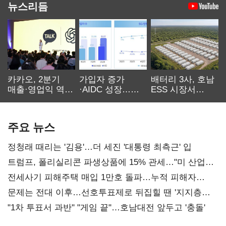
뉴스리듬
카카오, 2분기
가입자 증가
배터리 3사, 호남
매출·영업익 역대
·AIDC 성장…
ESS 시장서
최대…에이전트
SKT 2분기 성장
‘격돌’
AI 수익화 관건
본궤도
주요 뉴스
정청래 때리는 '김용'…더 세진 '대통령 최측근' 입
트럼프, 폴리실리콘 파생상품에 15% 관세…"미 산업
재건"
전세사기 피해주택 매입 1만호 돌파…누적 피해자
4만278명
문제는 전대 이후…선호투표제로 뒤집힐 땐 '지지층
불복'
"1차 투표서 과반" "게임 끝"…호남대전 앞두고 '충돌'