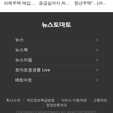
피해주택 매입
응급실까지 AI
청년주택"…LH도
1만호 돌파…
확산…지역의료
'공급 속도전'
누적 피해자
혁신 본격화
4만278명
뉴스
뉴스북
뉴스리듬
토마토증권통 Live
IB토마토
회사소개
개인정보취급방침
서비스 이용약관
고충처리
정정반론보도
COPYRIGHT © NEWSTOMATO. ALL RIGHTS RESERVED.