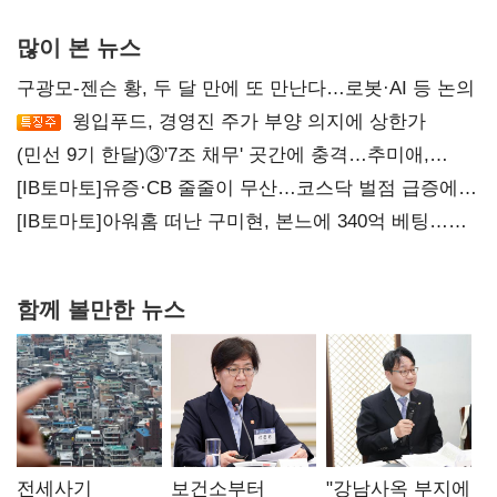
많이 본 뉴스
구광모-젠슨 황, 두 달 만에 또 만난다…로봇·AI 등 논의
윙입푸드, 경영진 주가 부양 의지에 상한가
(민선 9기 한달)③'7조 채무' 곳간에 충격…추미애,
20년만에 '비상재정' 선언 승부수
[IB토마토]유증·CB 줄줄이 무산…코스닥 벌점 급증에
상폐 압박
[IB토마토]아워홈 떠난 구미현, 본느에 340억 베팅…
가족 지배체제 구축
함께 볼만한 뉴스
전세사기
보건소부터
"강남사옥 부지에