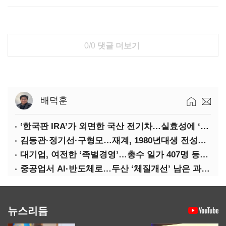
0/0
댓글 더보기
배덕훈
‘한국판 IRA’가 외면한 국산 전기차…실효성에 ‘의문’
김동관·정기선·구형모…재계, 1980년대생 전성시대
대기업, 여전한 ‘족벌경영’…총수 일가 407명 등기임원
중공업서 AI·반도체로…두산 ‘체질개선’ 남은 과제는
뉴스리듬