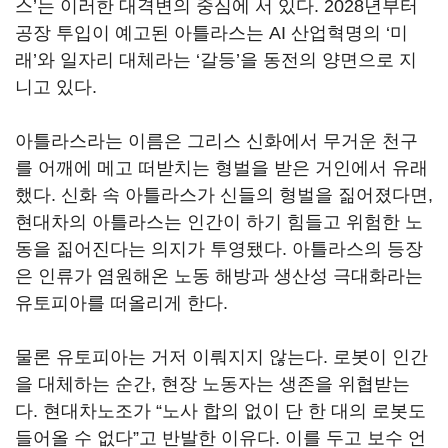
스
’
는 이러한 대격변의 중심에 서 있다
. 2028
년부터
공장 투입이 예고된 아틀라스는 AI 산업혁명의
‘
미
래
’
와 일자리 대체라는
‘
갈등
’
을 동전의 양면으로 지
니고 있다.
아틀라스라는 이름은 그리스 신화에서 무거운 천구
를 어깨에 메고 떠받치는 형벌을 받은 거인에서 유래
했다
.
신화 속 아틀라스가 신들의 형벌을 짊어졌다면
,
현대차의 아틀라스는 인간이 하기 힘들고 위험한 노
동을 짊어진다는 의지가 투영됐다
.
아틀라스의 등장
은 인류가 염원해온 노동 해방과 생산성 극대화라는
유토피아를 떠올리게 한다.
물론 유토피아는 거저 이뤄지지 않는다.
로봇이 인간
을 대체하는 순간, 현장 노동자는 생존을 위협받는
다.
현대차노조가
“
노사 합의 없이 단 한 대의 로봇도
들어올 수 없다
”
고 반발한 이유다
.
이를 두고 보수 언