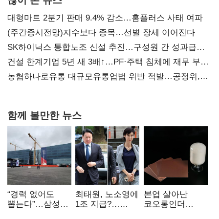
대형마트 2분기 판매 9.4% 감소…홈플러스 사태 여파
(주간증시전망)지수보다 종목…선별 장세 이어진다
SK하이닉스 통합노조 신설 추진…구성원 간 성과급
불만 확산
건설 한계기업 5년 새 3배↑…PF·주택 침체에 재무 부담
확대
농협하나로유통 대규모유통업법 위반 적발…공정위,
과징금 4억6200만원 부과
함께 볼만한 뉴스
“경력 없어도
최태원, 노소영에
본업 살아난
뽑는다”…삼성
1조 지급?…
코오롱인더
·TSMC, 미
재상고 여부 주목
·HS효성…AI·