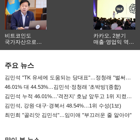
비트코인도
카카오, 2분기
국가자산으로…'
매출·영업익 역대
보관·평가·처분'
최대…에이전트
기준은 숙제
AI 수익화 관건
주요 뉴스
김민석 "TK 유세에 도움되는 당대표"…정청래 "벌써
대표된 양 당직 배분"
46.01% 대 44.53%…김민석·정청래 '초박빙'(종합)
김민석 누적 46.01%…'격전지' 호남 앞두고 1위 지켰다
(2보)
김민석, 강원·대구·경북서 48.54%…1위 수성(1보)
최민희 "골리앗 김민석"…임미애 "부끄러운 줄 알아야"
많이 본 뉴스