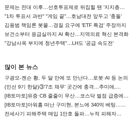
문제는 전대 이후…선호투표제로 뒤집힐 땐 '지지층
불복'
"1차 투표서 과반" "게임 끝"…호남대전 앞두고 '충돌'
김용범 책임론 봇물…경질 요구에 'ETF 특검' 주장까지
보건소부터 응급실까지 AI 확산…지역의료 혁신 본격화
"강남사옥 부지에 청년주택"…LH도 '공급 속도전'
많이 본 뉴스
구광모-젠슨 황, 두 달 만에 또 만난다…로봇·AI 등 논의
(민선 9기 한달)③'7조 채무' 곳간에 충격…추미애,
20년만에 '비상재정' 선언 승부수
[IB토마토]유증·CB 줄줄이 무산…코스닥 벌점 급증에
상폐 압박
[IB토마토]아워홈 떠난 구미현, 본느에 340억 베팅…
가족 지배체제 구축
전세사기 피해주택 매입 1만호 돌파…누적 피해자
4만278명