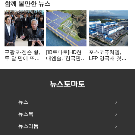
함께 볼만한 뉴스
구광모-젠슨 황,
[IB토마토]HD현
포스코퓨처엠,
두 달 만에 또
대엔솔, '한국판
LFP 양극재 첫
만난다…로봇·AI
IRA' 수혜 부상…
대규모 공급…
등 논의
세액공제 선택이
ESS 시장 공략
변수
뉴스
뉴스북
뉴스리듬