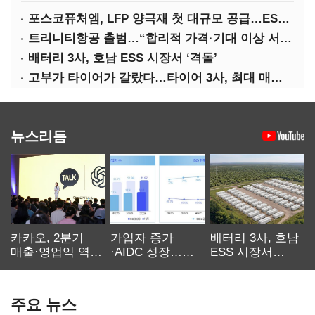
포스코퓨처엠, LFP 양극재 첫 대규모 공급…ESS 시장 공략
트리니티항공 출범…“합리적 가격·기대 이상 서비스로 승부”
배터리 3사, 호남 ESS 시장서 ‘격돌’
고부가 타이어가 갈랐다…타이어 3사, 최대 매출에도 영업익 희비
뉴스리듬
카카오, 2분기
가입자 증가
배터리 3사, 호남
매출·영업익 역대
·AIDC 성장…
ESS 시장서
최대…에이전트
SKT 2분기 성장
‘격돌’
AI 수익화 관건
본궤도
주요 뉴스