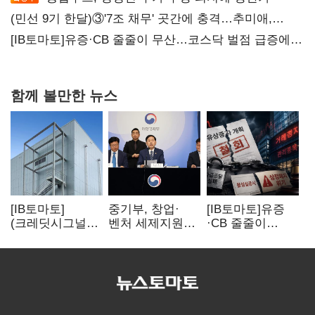
(민선 9기 한달)③'7조 채무' 곳간에 충격…추미애,
20년만에 '비상재정' 선언 승부수
[IB토마토]유증·CB 줄줄이 무산…코스닥 벌점 급증에
상폐 압박
함께 볼만한 뉴스
[IB토마토]
중기부, 창업·
[IB토마토]유증
(크레딧시그널)
벤처 세제지원
·CB 줄줄이
네패스, AI
강화…제3자
무산…코스닥
수혜에도
사업승계
벌점 급증에 상폐
레버리지 부담
과세특례 신설
압박
여전