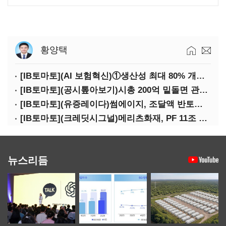
황양택
[IB토마토](AI 보험혁신)①생산성 최대 80% 개선…현실은 '실행 격차'
[IB토마토](공시톺아보기)시총 200억 밑돌면 관리종목…상폐 피하려면
[IB토마토](유증레이다)썸에이지, 조달액 반토막…시총 200억 못 넘으면 철회
[IB토마토](크레딧시그널)메리츠화재, PF 11조 노출…부동산 사업성 저하 우려
뉴스리듬