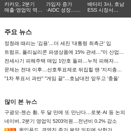
카카오, 2분기
가입자 증가
배터리 3사, 호남
매출·영업익 역대
·AIDC 성장…
ESS 시장서
최대…에이전트
SKT 2분기 성장
‘격돌’
AI 수익화 관건
본궤도
주요 뉴스
정청래 때리는 '김용'…더 세진 '대통령 최측근' 입
트럼프, 폴리실리콘 파생상품에 15% 관세…"미 산업
재건"
전세사기 피해주택 매입 1만호 돌파…누적 피해자
4만278명
문제는 전대 이후…선호투표제로 뒤집힐 땐 '지지층
불복'
"1차 투표서 과반" "게임 끝"…호남대전 앞두고 '충돌'
많이 본 뉴스
구광모-젠슨 황, 두 달 만에 또 만난다…로봇·AI 등 논의
네이버, 2분기 영업익 5203억원…전년비 0.2% 감소
윙입푸드, 경영진 주가 부양 의지에 상한가