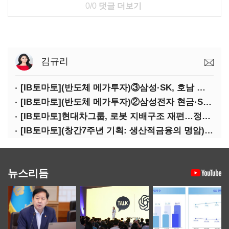
0/0
댓글 더보기
김규리
[IB토마토](반도체 메가투자)③삼성·SK, 호남 동시 출격…인력·협력사 쟁탈전
[IB토마토](반도체 메가투자)②삼성전자 현금·SDI 차입…엇갈린 2655조 투자체력
[IB토마토]현대차그룹, 로봇 지배구조 재편…정의선 1245억 추가 투입 유력
[IB토마토](창간7주년 기획: 생산적금융의 명암)③선택받은 산업, 커진 자금격차
뉴스리듬