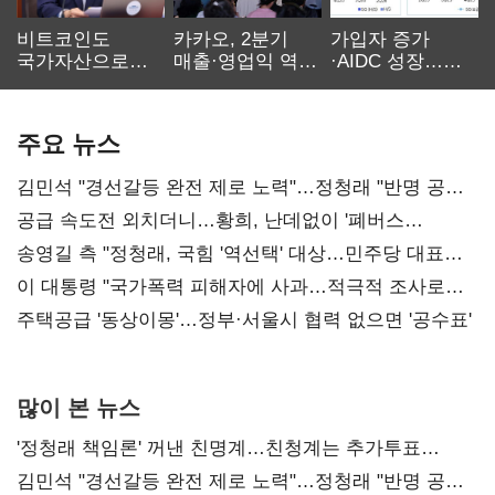
비트코인도
카카오, 2분기
가입자 증가
국가자산으로…'
매출·영업익 역대
·AIDC 성장…
보관·평가·처분'
최대…에이전트
SKT 2분기 성장
기준은 숙제
AI 수익화 관건
본궤도
주요 뉴스
김민석 "경선갈등 완전 제로 노력"…정청래 "반명 공세
사과부터"
공급 속도전 외치더니…황희, 난데없이 '폐버스
리모델링' 제안
송영길 측 "정청래, 국힘 '역선택' 대상…민주당 대표로
총선 지휘 못해"
이 대통령 "국가폭력 피해자에 사과…적극적 조사로
진실 밝혀야"
주택공급 '동상이몽'…정부·서울시 협력 없으면 '공수표'
많이 본 뉴스
'정청래 책임론' 꺼낸 친명계…친청계는 추가투표
때리기
김민석 "경선갈등 완전 제로 노력"…정청래 "반명 공세