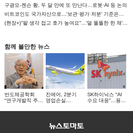
사과부터"
구광모-젠슨 황, 두 달 만에 또 만난다…로봇·AI 등 논의
비트코인도 국가자산으로…'보관·평가·처분' 기준은
숙제
(현장+)"팔 생각 접고 호가 높여요"…'덜 똘똘한 한 채'
20억 키맞추기
함께 볼만한 뉴스
반도체공학회
진에어, 2분기
SK하이닉스 “AI
“연구개발직 주
영업손실
수요 대응”…용인
52시간제
731억…유가
·청주 팹에 54조
개선해야”
상승 여파
투자