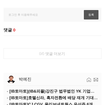
댓글
0
0/0
댓글 더보기
박예진
[IB토마토](IB&피플)강진구 법무법인 YK 기업거버넌스센터 센터장
[IB토마토]호텔신라, 흑자전환에 배당 재개 기대감…삼성생명도 웃을까
[IB토마토]CJ CGV, 올리브네트웍스 우선주 6개월 만에 상환…왜?