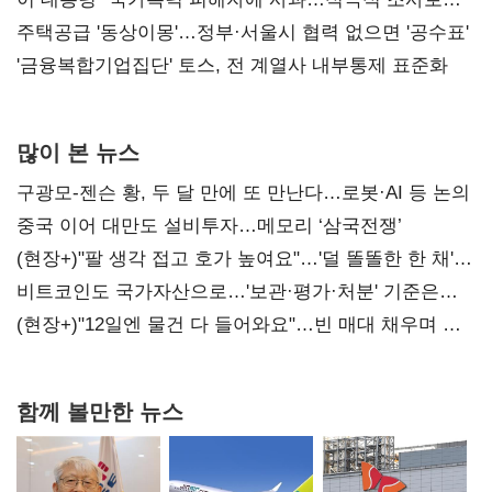
진실 밝혀야"
주택공급 '동상이몽'…정부·서울시 협력 없으면 '공수표'
'금융복합기업집단' 토스, 전 계열사 내부통제 표준화
많이 본 뉴스
구광모-젠슨 황, 두 달 만에 또 만난다…로봇·AI 등 논의
중국 이어 대만도 설비투자…메모리 ‘삼국전쟁’
(현장+)"팔 생각 접고 호가 높여요"…'덜 똘똘한 한 채'
20억 키맞추기
비트코인도 국가자산으로…'보관·평가·처분' 기준은
숙제
(현장+)"12일엔 물건 다 들어와요"…빈 매대 채우며 문
연 홈플러스
함께 볼만한 뉴스