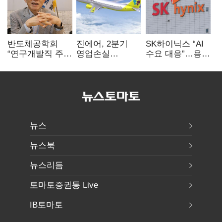
반도체공학회
진에어, 2분기
SK하이닉스 “AI
“연구개발직 주
영업손실
수요 대응”…용인
52시간제
731억…유가
·청주 팹에 54조
개선해야”
상승 여파
투자
뉴스
뉴스북
뉴스리듬
토마토증권통 Live
IB토마토