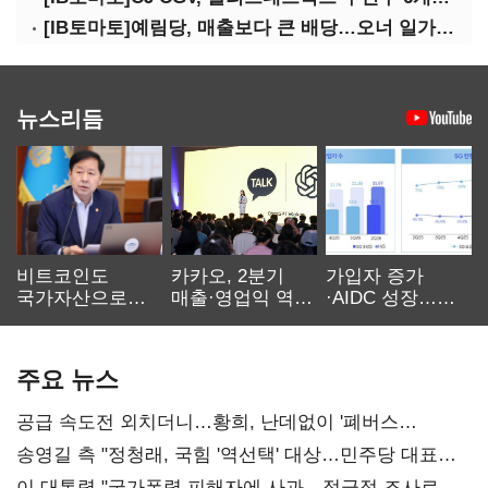
[IB토마토]예림당, 매출보다 큰 배당…오너 일가에 절반 간다
뉴스리듬
비트코인도
카카오, 2분기
가입자 증가
국가자산으로…'
매출·영업익 역대
·AIDC 성장…
보관·평가·처분'
최대…에이전트
SKT 2분기 성장
기준은 숙제
AI 수익화 관건
본궤도
주요 뉴스
공급 속도전 외치더니…황희, 난데없이 '폐버스
리모델링' 제안
송영길 측 "정청래, 국힘 '역선택' 대상…민주당 대표로
총선 지휘 못해"
이 대통령 "국가폭력 피해자에 사과…적극적 조사로