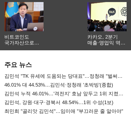
비트코인도
카카오, 2분기
국가자산으로…'
매출·영업익 역대
보관·평가·처분'
최대…에이전트
기준은 숙제
AI 수익화 관건
주요 뉴스
김민석 "TK 유세에 도움되는 당대표"…정청래 "벌써
대표된 양 당직 배분"
46.01% 대 44.53%…김민석·정청래 '초박빙'(종합)
김민석 누적 46.01%…'격전지' 호남 앞두고 1위 지켰다
(2보)
김민석, 강원·대구·경북서 48.54%…1위 수성(1보)
최민희 "골리앗 김민석"…임미애 "부끄러운 줄 알아야"