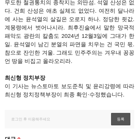
무도한 철권통치의 종착지는 외딴섬. 석열 산성은 없
다. 건희 산성은 애초 실체도 없었다. 여전히 달나라
에 사는 윤석열의 살길은 오로지 하나. 정당한 죗값.
계몽령에서 벗어나시라. 최후진술에서 말한 망국적
패악도 광란의 칼춤도 2024년 12월3일에 그대가 한
일. 윤석열이 남긴 분열의 파면을 치우는 건 국민 몫.
참으로 잔인한 겨울. 그래도 민주주의는 겨우내 꽁꽁
언 땅을 비집고 올라오리라.
최신형 정치부장
이 기사는 뉴스토마토 보도준칙 및 윤리강령에 따라
최신형 정치정책부장이 최종 확인·수정했습니다.