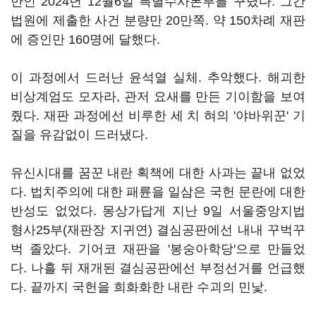
만인 2024년 12월6일 특별수사본부를 꾸렸다. 그간
법원에 제출한 사건 분량만 20만쪽. 약 150차례 재판
에 증인만 160명에 달했다.
이 과정에서 드러난 윤석열 실체. 추악했다. 해괴한
비상계엄도 모자라, 관저 요새를 만든 기이함을 보여
줬다. 재판 과정에선 비루한 세 치 혀의 '야바위꾼' 기
질을 유감없이 드러냈다.
유신시대를 꿈꾼 내란 획책에 대한 사과는 끝내 없었
다. 법치주의에 대한 패륜을 일삼은 국헌 문란에 대한
반성도 없었다. 몽상가답게 지난 9일 서울중앙지법
형사25부(재판장 지귀연) 결심공판에선 내내 꾸벅꾸
벅 졸았다. 기어코 재판을 '봉숭아학당'으로 만들었
다. 나흘 뒤 재개된 결심공판에선 부정선거를 언급했
다. 끝까지 국헌을 희화화한 내란 수괴의 민낯.