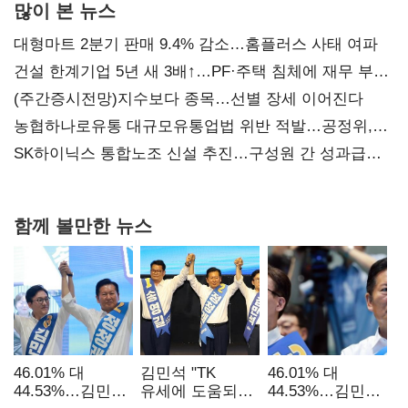
많이 본 뉴스
대형마트 2분기 판매 9.4% 감소…홈플러스 사태 여파
건설 한계기업 5년 새 3배↑…PF·주택 침체에 재무 부담
확대
(주간증시전망)지수보다 종목…선별 장세 이어진다
농협하나로유통 대규모유통업법 위반 적발…공정위,
과징금 4억6200만원 부과
SK하이닉스 통합노조 신설 추진…구성원 간 성과급
불만 확산
함께 볼만한 뉴스
46.01% 대
김민석 "TK
46.01% 대
44.53%…김민석·
유세에 도움되는
44.53%…김민석·