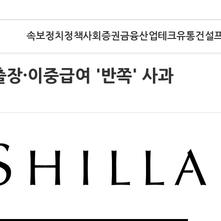
속보
정치
정책
사회
증권
금융
산업
테크
유통
건설
출장·이중급여 '반쪽' 사과