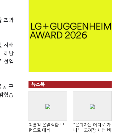
을 초과
및 지배
. 해당
로 선임
뉴스북
유통 구
 밝혔습
여름철 온열질환 보
"은퇴자는 어디로 가
험으로 대비
나"…고려장 세법 비