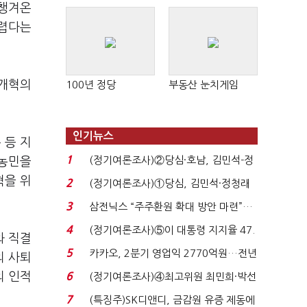
판 확산
 챙겨온
어렵다는
 개혁의
100년 정당
부동산 눈치게임
인기뉴스
 등 지
1
(정기여론조사)②당심·호남, 김민석-정
 농민을
청래 '초접전'...
혁을 위
2
(정기여론조사)①당심, 김민석·정청래
'초접전'…대통령 ...
3
삼전닉스 “주주환원 확대 방안 마련”…
로이터에 성명...
4
(정기여론조사)⑤이 대통령 지지율 47.
와 직결
7%…일주일 만에 ...
5
카카오, 2분기 영업익 2770억원…전년
의 사퇴
비 36% 증가...
의 인적
6
(정기여론조사)④최고위원 최민희·박선
원 '양강'…서미...
7
(특징주)SK디앤디, 금감원 유증 제동에