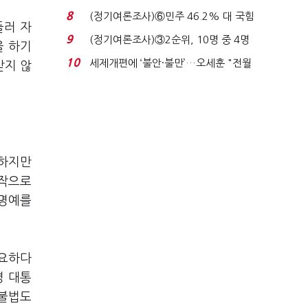
장 초반 상한가...
8
(정기여론조사)⑥민주 46.2% 대 국힘
둘러 자
31.0%…오차범위 밖 ...
9
(정기여론조사)③2순위, 10명 중 4명
을 하기
'송영길'…정청래 '한 ...
10
세제개편에 ‘불안·불만’…오세훈 "전월
받지 않
세 구하기 더 ...
 하지만
시작으로
불명예를
필요하다
명 대통
 불법도