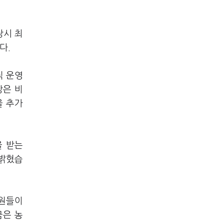
당시 최
다.
직 운영
장은 비
을 추가
을 받는
 밝혔습
합원들이
금은 농