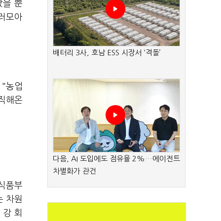
났을 뿐
불러모아
배터리 3사, 호남 ESS 시장서 ‘격돌’
 "농업
겸직해온
다음, AI 도입에도 점유율 2%…에이전트
차별화가 관건
산식품부
는 차원
 강 회