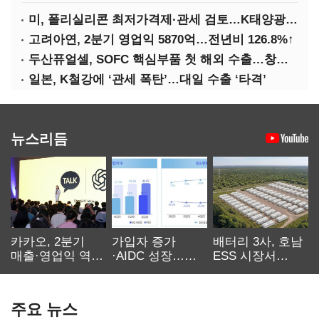
미, 폴리실리콘 최저가격제·관세 검토…K태양광 입지 확대 기대
고려아연, 2분기 영업익 5870억…전년비 126.8%↑
두산퓨얼셀, SOFC 핵심부품 첫 해외 수출…창사 이래 최대 규모
일본, K철강에 ‘관세 폭탄’…대일 수출 ‘타격’
뉴스리듬
카카오, 2분기
가입자 증가
배터리 3사, 호남
매출·영업익 역대
·AIDC 성장…
ESS 시장서
최대…에이전트
SKT 2분기 성장
‘격돌’
AI 수익화 관건
본궤도
주요 뉴스