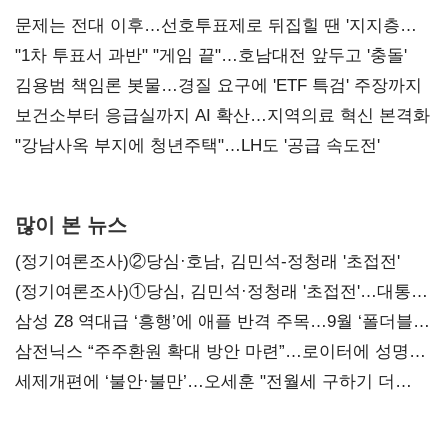
문제는 전대 이후…선호투표제로 뒤집힐 땐 '지지층
불복'
"1차 투표서 과반" "게임 끝"…호남대전 앞두고 '충돌'
김용범 책임론 봇물…경질 요구에 'ETF 특검' 주장까지
보건소부터 응급실까지 AI 확산…지역의료 혁신 본격화
"강남사옥 부지에 청년주택"…LH도 '공급 속도전'
많이 본 뉴스
(정기여론조사)②당심·호남, 김민석-정청래 '초접전'
(정기여론조사)①당심, 김민석·정청래 '초접전'…대통령
지지도 '50% 아래로'(종합)
삼성 Z8 역대급 ‘흥행’에 애플 반격 주목…9월 ‘폴더블
대전’
삼전닉스 “주주환원 확대 방안 마련”…로이터에 성명
보내
세제개편에 ‘불안·불만’…오세훈 "전월세 구하기 더
힘들어질 것"