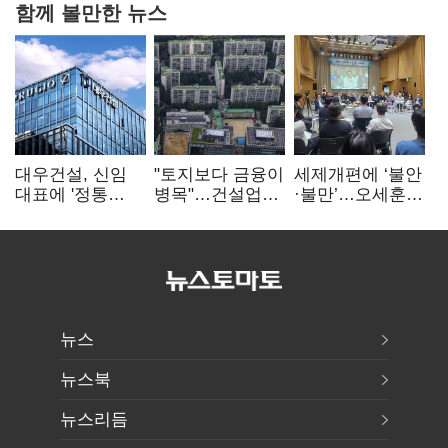
함께 볼만한 뉴스
대우건설, 신임
"토지보다 금융이
세제개편에 ‘불안
대표에 '정통
병목"…건설업계,
·불만’…오세훈
대우맨' 이강석
PF 자금경색
"전월세 구하기
부사장 내정
해소 목소리
더 힘들어질 것"
뉴스
뉴스북
뉴스리듬