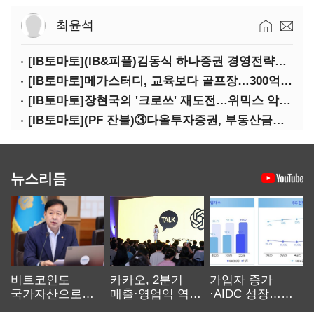
최윤석
[IB토마토](IB&피플)김동식 하나증권 경영전략본부장
[IB토마토]메가스터디, 교육보다 골프장…300억 대여 뒤 보증 리스크
[IB토마토]장현국의 '크로쓰' 재도전…위믹스 악몽 지울 수 있나
[IB토마토](PF 잔불)③다올투자증권, 부동산금융 줄였지만 정상화는 진행형
뉴스리듬
비트코인도
카카오, 2분기
가입자 증가
국가자산으로…'
매출·영업익 역대
·AIDC 성장…
보관·평가·처분'
최대…에이전트
SKT 2분기 성장