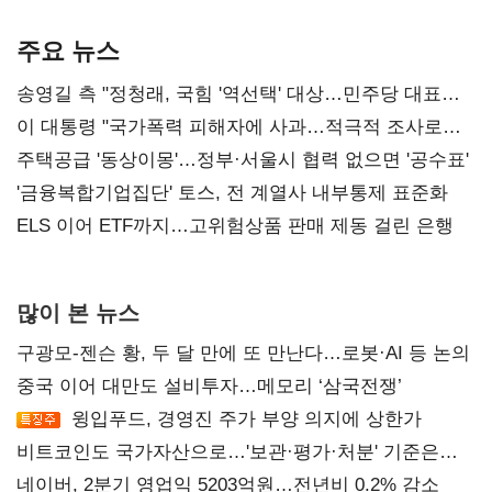
기준은 숙제
AI 수익화 관건
본궤도
주요 뉴스
송영길 측 "정청래, 국힘 '역선택' 대상…민주당 대표로
총선 지휘 못해"
이 대통령 "국가폭력 피해자에 사과…적극적 조사로
진실 밝혀야"
주택공급 '동상이몽'…정부·서울시 협력 없으면 '공수표'
'금융복합기업집단' 토스, 전 계열사 내부통제 표준화
ELS 이어 ETF까지…고위험상품 판매 제동 걸린 은행
많이 본 뉴스
구광모-젠슨 황, 두 달 만에 또 만난다…로봇·AI 등 논의
중국 이어 대만도 설비투자…메모리 ‘삼국전쟁’
윙입푸드, 경영진 주가 부양 의지에 상한가
비트코인도 국가자산으로…'보관·평가·처분' 기준은
숙제
네이버, 2분기 영업익 5203억원…전년비 0.2% 감소