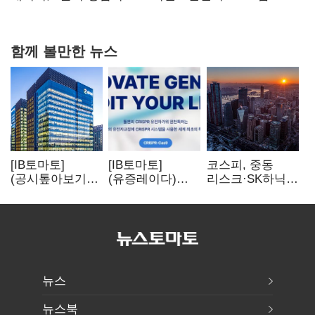
함께 볼만한 뉴스
[IB토마토]
[IB토마토]
코스피, 중동
(공시톺아보기)
(유증레이다)
리스크·SK하닉
수주 공시, 왜
툴젠, 조달액
5% 급락에
바로 매출로
3분의 1 토막…
뒷걸음
잡히지 않을까
특허소송
비용부터 챙긴다
뉴스
뉴스북