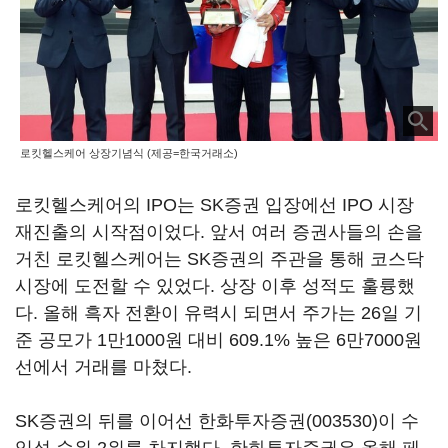
로킷헬스케어 상장기념식 (제공=한국거래소)
로킷헬스케어의 IPO는 SK증권 입장에선 IPO 시장
재진출의 시작점이었다. 앞서 여러 증권사들의 손을
거친 로킷헬스케어는 SK증권의 주관을 통해 코스닥
시장에 도전할 수 있었다. 상장 이후 성적도 훌륭했
다. 올해 흑자 전환이 유력시 되면서 주가는 26일 기
준 공모가 1만1000원 대비 609.1% 높은 6만7000원
선에서 거래를 마쳤다.
SK증권의 뒤를 이어선
한화투자증권(003530)
이 수
익성 순위 2위를 차지했다. 한화투자증권은 올해 페