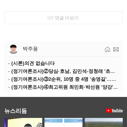
0/0
댓글 더보기
박주용
(시론)의견 없습니다
(정기여론조사)②당심·호남, 김민석-정청래 '초접전'
(정기여론조사)③2순위, 10명 중 4명 '송영길'…정청래 '한 자릿수'
(정기여론조사)④최고위원 최민희·박선원 '양강'…서미화·이성윤·임미애 뒤이어
뉴스리듬