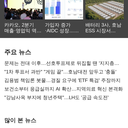
카카오, 2분기
가입자 증가
배터리 3사, 호남
매출·영업익 역대
·AIDC 성장…
ESS 시장서
최대…에이전트
SKT 2분기 성장
‘격돌’
AI 수익화 관건
본궤도
주요 뉴스
문제는 전대 이후…선호투표제로 뒤집힐 땐 '지지층
불복'
"1차 투표서 과반" "게임 끝"…호남대전 앞두고 '충돌'
김용범 책임론 봇물…경질 요구에 'ETF 특검' 주장까지
보건소부터 응급실까지 AI 확산…지역의료 혁신 본격화
"강남사옥 부지에 청년주택"…LH도 '공급 속도전'
많이 본 뉴스