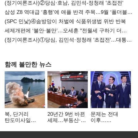
(정기여론조사)②당심·호남, 김민석-정청래 '초접전'
삼성 Z8 역대급 ‘흥행’에 애플 반격 주목…9월 ‘폴더블
대전’
(SPC 민낯)④솜방망이 처벌에 식품위생법 위반 반복
세제개편에 ‘불안·불만’…오세훈 "전월세 구하기 더
힘들어질 것"
(정기여론조사)①당심, 김민석·정청래 '초접전'…대통령
지지도 '50% 아래로'(종합)
함께 볼만한 뉴스
북, 단거리
20년간 9번 바뀐
문제는 전대
탄도미사일
세제…부동산·
이후…
발사…안보실
상속세만
선호투표제로
"즉각 중단 촉구"
건드렸다
뒤집힐 땐