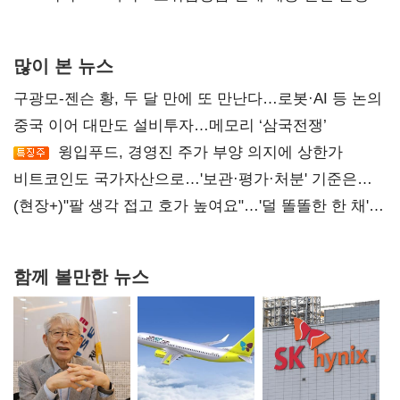
많이 본 뉴스
구광모-젠슨 황, 두 달 만에 또 만난다…로봇·AI 등 논의
중국 이어 대만도 설비투자…메모리 ‘삼국전쟁’
윙입푸드, 경영진 주가 부양 의지에 상한가
비트코인도 국가자산으로…'보관·평가·처분' 기준은
숙제
(현장+)"팔 생각 접고 호가 높여요"…'덜 똘똘한 한 채'
20억 키맞추기
함께 볼만한 뉴스