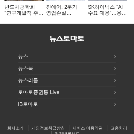
반도체공학회
진에어, 2분기
SK하이닉스 “AI
“연구개발직 주
영업손실
수요 대응”…용인
52시간제
731억…유가
·청주 팹에 54조
개선해야”
상승 여파
투자
뉴스
뉴스북
뉴스리듬
토마토증권통 Live
IB토마토
회사소개
개인정보취급방침
서비스 이용약관
고충처리
정정반론보도