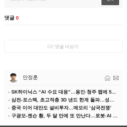
댓글
0
0/0
댓글 더보기
안정훈
SK하이닉스 “AI 수요 대응”…용인·청주 팹에 54조 투자
삼전-포스텍, 초고적층 3D 낸드 한계 돌파…성능·전력효율 개선
중국 이어 대만도 설비투자…메모리 ‘삼국전쟁’
구광모-젠슨 황, 두 달 만에 또 만난다…로봇·AI 등 논의