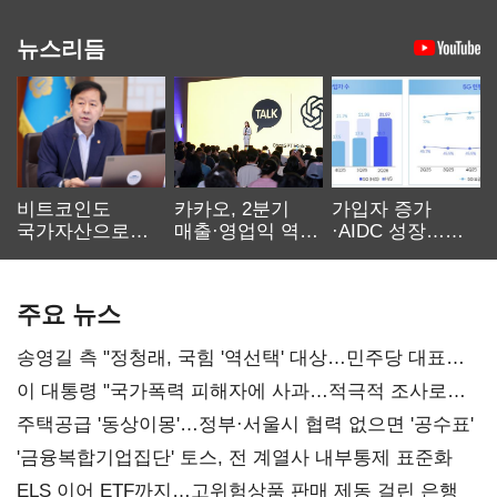
뉴스리듬
비트코인도
카카오, 2분기
가입자 증가
국가자산으로…'
매출·영업익 역대
·AIDC 성장…
보관·평가·처분'
최대…에이전트
SKT 2분기 성장
기준은 숙제
AI 수익화 관건
본궤도
주요 뉴스
송영길 측 "정청래, 국힘 '역선택' 대상…민주당 대표로
총선 지휘 못해"
이 대통령 "국가폭력 피해자에 사과…적극적 조사로
진실 밝혀야"
주택공급 '동상이몽'…정부·서울시 협력 없으면 '공수표'
'금융복합기업집단' 토스, 전 계열사 내부통제 표준화
ELS 이어 ETF까지…고위험상품 판매 제동 걸린 은행