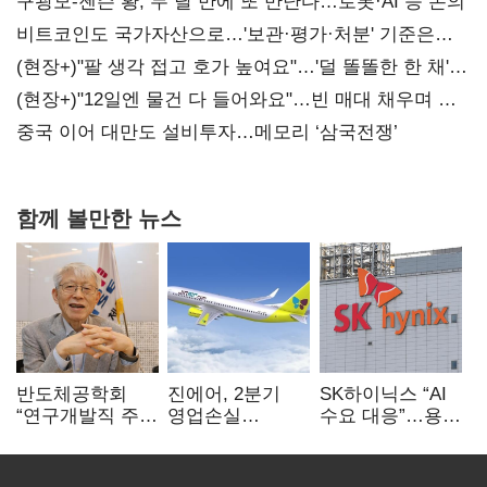
구광모-젠슨 황, 두 달 만에 또 만난다…로봇·AI 등 논의
비트코인도 국가자산으로…'보관·평가·처분' 기준은
숙제
(현장+)"팔 생각 접고 호가 높여요"…'덜 똘똘한 한 채'
20억 키맞추기
(현장+)"12일엔 물건 다 들어와요"…빈 매대 채우며 문
연 홈플러스
중국 이어 대만도 설비투자…메모리 ‘삼국전쟁’
함께 볼만한 뉴스
반도체공학회
진에어, 2분기
SK하이닉스 “AI
“연구개발직 주
영업손실
수요 대응”…용인
52시간제
731억…유가
·청주 팹에 54조
개선해야”
상승 여파
투자