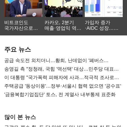
비트코인도
카카오, 2분기
가입자 증가
국가자산으로…'
매출·영업익 역대
·AIDC 성장…
보관·평가·처분'
최대…에이전트
SKT 2분기 성장
기준은 숙제
AI 수익화 관건
본궤도
주요 뉴스
공급 속도전 외치더니…황희, 난데없이 '폐버스
리모델링' 제안
송영길 측 "정청래, 국힘 '역선택' 대상…민주당 대표로
총선 지휘 못해"
이 대통령 "국가폭력 피해자에 사과…적극적 조사로
진실 밝혀야"
주택공급 '동상이몽'…정부·서울시 협력 없으면 '공수표'
'금융복합기업집단' 토스, 전 계열사 내부통제 표준화
많이 본 뉴스