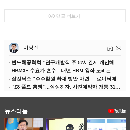
0/0
댓글 더보기
이명신
반도체공학회 “연구개발직 주 52시간제 개선해야”
HBM3E 수요가 변수…내년 HBM 왕좌 노리는 삼성
삼전닉스 “주주환원 확대 방안 마련”…로이터에 성명 보내
“Z8 폴드 흥행”…삼성전자, 사전예약자 개통 31일까지 연장
뉴스리듬