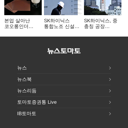
본업 살아난
SK하이닉스
SK하이닉스, 중
코오롱인더
통합노조 신설
충칭 공장
·HS효성…AI·
추진…구성원간
지분매각
배터리 소재로
성과급 불만 확산
검토?…“확정된
보폭 확대
바 없어”
뉴스
뉴스북
뉴스리듬
토마토증권통 Live
IB토마토