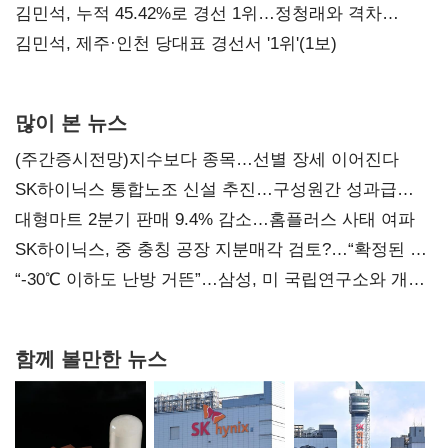
김민석, 누적 45.42%로 경선 1위…정청래와 격차
0.86%p(2보)
김민석, 제주·인천 당대표 경선서 '1위'(1보)
많이 본 뉴스
(주간증시전망)지수보다 종목…선별 장세 이어진다
SK하이닉스 통합노조 신설 추진…구성원간 성과급
불만 확산
대형마트 2분기 판매 9.4% 감소…홈플러스 사태 여파
SK하이닉스, 중 충칭 공장 지분매각 검토?…“확정된 바
없어”
“-30℃ 이하도 난방 거뜬”…삼성, 미 국립연구소와 개발
협력
함께 볼만한 뉴스