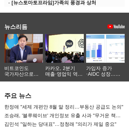
[뉴스토마토프라임]가족의 풍경과 상처
뉴스리듬
비트코인도
카카오, 2분기
가입자 증가
국가자산으로…'
매출·영업익 역대
·AIDC 성장…
보관·평가·처분'
최대…에이전트
SKT 2분기 성장
기준은 숙제
AI 수익화 관건
본궤도
주요 뉴스
한정애 "세제 개편안 8월 말 정리…부동산 공급도 논의"
조승래, '블루웨이브' 개인정보 유출 사과 "무거운 책임
통감"
김민석 "일하는 당대표"…정청래 "의리가 제일 중요"