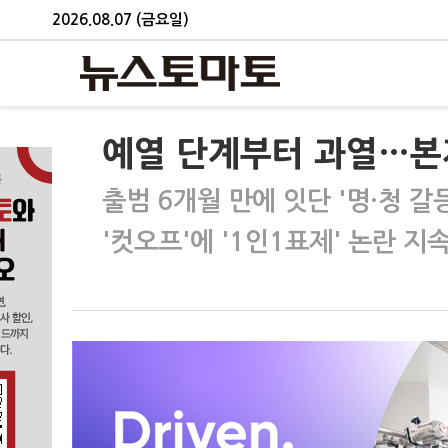
2026.08.07 (금요일)
예열 단계부터 과열…본
출범 6개월 만에 잇단 '명·청 갈등
'컷오프'에 '1인1표제' 논란 지