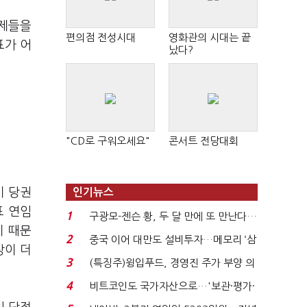
문제들을
편의점 전성시대
영화관의 시대는 끝
표가 어
났다?
"CD로 구워오세요"
콘서트 전당대회
기 당권
인기뉴스
표 연임
1
구광모-젠슨 황, 두 달 만에 또 만난다…
기 때문
로봇·AI 등 논...
2
중국 이어 대만도 설비투자…메모리 ‘삼
상이 더
국전쟁’
3
(특징주)윙입푸드, 경영진 주가 부양 의
지에 상한가...
4
비트코인도 국가자산으로…'보관·평가·
처분' 기준은 ...