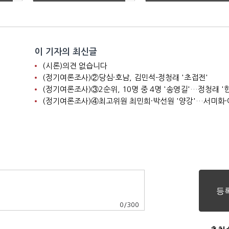
리'
이 기자의 최신글
(시론)의견 없습니다
(정기여론조사)②당심·호남, 김민석-정청래 '초접전'
0
/
300