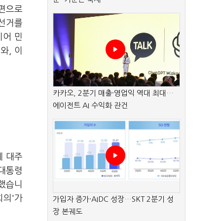
고편으로
방선거를
이어 민
와, 이
카카오, 2분기 매출·영업익 역대 최대…
에이전트 AI 수익화 관건
세 대주
 대통령
 했습니
회의'가
가입자 증가·AIDC 성장…SKT 2분기 성
장 본궤도