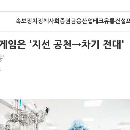
속보
정치
정책
사회
증권
금융
산업
테크
유통
건설
게임은 '지선 공천→차기 전대'
'
속