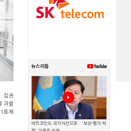
뉴스리듬
. 집권
게 과열
인1표제
비트코인도 국가자산으로…'보관·평가·처
분' 기준은 숙제