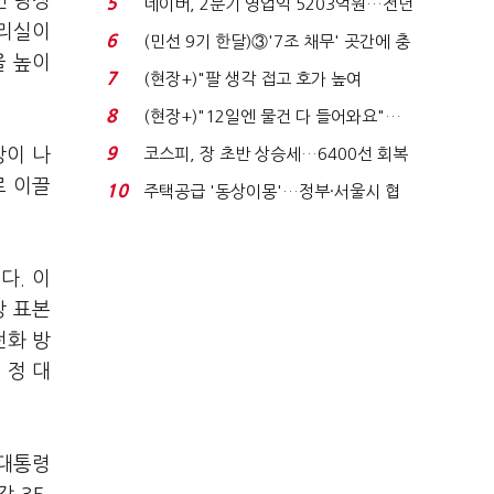
인 당정
5
네이버, 2분기 영업익 5203억원…전년
총리실이
비 0.2% 감소...
6
(민선 9기 한달)③'7조 채무' 곳간에 충
을 높이
격…추미애, 20년...
7
(현장+)"팔 생각 접고 호가 높여
요"…'덜 똘똘한 한 채' 20...
8
(현장+)"12일엔 물건 다 들어와요"…
빈 매대 채우며 문 연 ...
9
망이 나
코스피, 장 초반 상승세…6400선 회복
시도
로 이끌
10
주택공급 '동상이몽'…정부·서울시 협
력 없으면 '공수표'...
다. 이
상 표본
전화 방
 정 대
 대통령