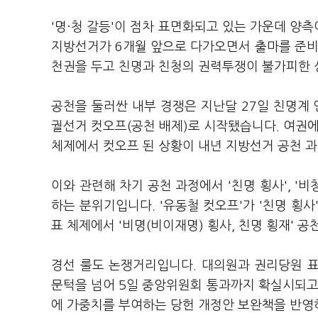
'명·청 갈등'이 점차 표면화되고 있는 가운데 양
지방선거가 6개월 앞으로 다가오면서 출마를 준비
천권을 두고 친명과 친청의 권력투쟁이 불가피한 
공천을 둘러싼 내부 경쟁은 지난달 27일 친명계
궐선거 컷오프(공천 배제)로 시작됐습니다. 여권에
체제에서 컷오프 된 상황이 내년 지방선거 공천 
이와 관련해 차기 공천 과정에서 '친명 횡사', '
하는 분위기입니다. '유동철 컷오프'가 '친명 횡사
표 체제에서 '비명(비이재명) 횡사, 친명 횡재' 
경선 룰도 논쟁거리입니다. 대의원과 권리당원 표
문턱을 넘어 5일 중앙위원회 통과까지 확실시되고
에 가중치를 부여하는 당헌 개정안 보완책을 반영