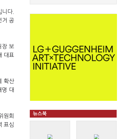
입니다.
선거 공
원장 보
래 대표
에 확산
재명 대
뉴스북
무위원회
역 표심