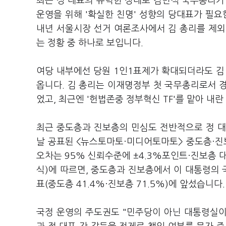
최근 정 대표의 유력한 상대로 김민석 국무총리가
운영을 위해 '확실한 친명' 성향의 당대표가 필요
내년 서울시장 선거 여론조사에서 김 총리를 제외
는 정황 중 하나로 보입니다.
여당 내부에선 당원 1인1표제가 확대되더라도 김
옵니다. 김 총리는 이재명정부 첫 국무총리로서 
었고, 최근엔 '헌법존중 정부혁신 TF'를 맡아 내
최근 중도층과 진보층의 민심도 전반적으로 정 대
날 공표된 <뉴스토마토·미디어토마토> 중도층·진보
오차는 95% 신뢰수준에 ±4.3%포인트·진보층 대
식)에 따르면, 중도층과 진보층에서 이 대통령의 국정
표(중도층 41.4%·진보층 71.5%)에 앞섰습니다.
국정 운영의 주도권도 "민주당이 아닌 대통령실이 