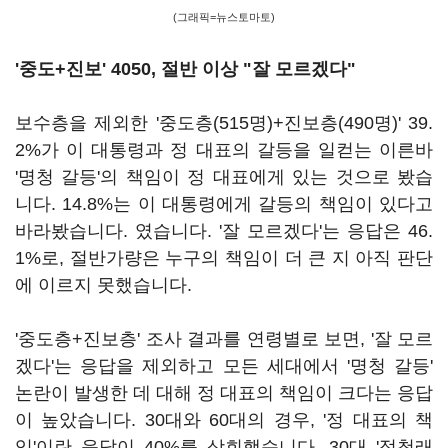
(그래픽=뉴스토마토)
'중도+진보' 4050, 절반 이상 "잘 모르겠다"
보수층을 제외한 '중도층(515명)+진보층(490명)' 39.
2%가 이 대통령과 정 대표의 갈등을 일컫는 이른바
'명청 갈등'의 책임이 정 대표에게 있는 것으로 봤습
니다. 14.8%는 이 대통령에게 갈등의 책임이 있다고
바라봤습니다. 였습니다. '잘 모르겠다'는 응답은 46.
1%로, 절반가량은 누구의 책임이 더 큰 지 아직 판단
에 이르지 못했습니다.
'중도층+진보층' 조사 결과를 연령별로 보면, '잘 모르
겠다'는 응답을 제외하고 모든 세대에서 '명청 갈등'
논란이 발생한 데 대해 정 대표의 책임이 크다는 응답
이 높았습니다. 30대와 60대의 경우, '정 대표의 책
임'이란 응답이 40%를 상회했습니다. 30대 '정청래