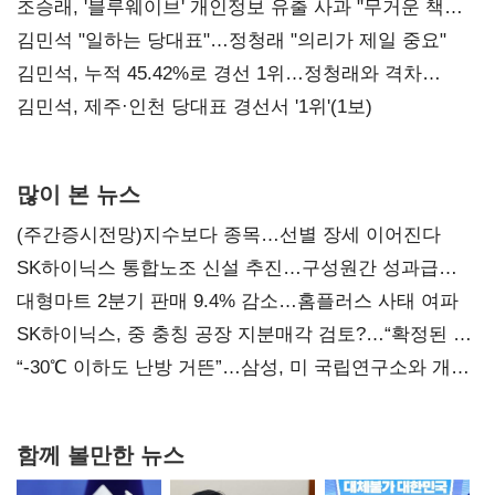
조승래, '블루웨이브' 개인정보 유출 사과 "무거운 책임
통감"
김민석 "일하는 당대표"…정청래 "의리가 제일 중요"
김민석, 누적 45.42%로 경선 1위…정청래와 격차
0.86%p(2보)
김민석, 제주·인천 당대표 경선서 '1위'(1보)
많이 본 뉴스
(주간증시전망)지수보다 종목…선별 장세 이어진다
SK하이닉스 통합노조 신설 추진…구성원간 성과급
불만 확산
대형마트 2분기 판매 9.4% 감소…홈플러스 사태 여파
SK하이닉스, 중 충칭 공장 지분매각 검토?…“확정된 바
없어”
“-30℃ 이하도 난방 거뜬”…삼성, 미 국립연구소와 개발
협력
함께 볼만한 뉴스