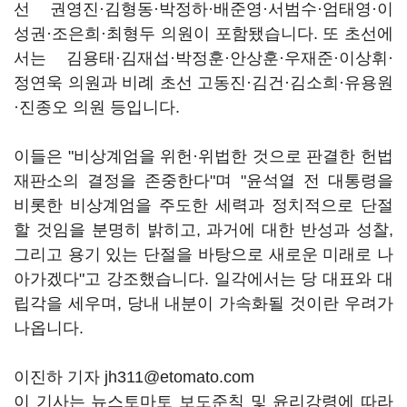
선 권영진·김형동·박정하·배준영·서범수·엄태영·이
성권·조은희·최형두 의원이 포함됐습니다. 또 초선에
서는 김용태·김재섭·박정훈·안상훈·우재준·이상휘·
정연욱 의원과 비례 초선 고동진·김건·김소희·유용원
·진종오 의원 등입니다.
이들은 "비상계엄을 위헌·위법한 것으로 판결한 헌법
재판소의 결정을 존중한다"며 "윤석열 전 대통령을
비롯한 비상계엄을 주도한 세력과 정치적으로 단절
할 것임을 분명히 밝히고, 과거에 대한 반성과 성찰,
그리고 용기 있는 단절을 바탕으로 새로운 미래로 나
아가겠다"고 강조했습니다. 일각에서는 당 대표와 대
립각을 세우며, 당내 내분이 가속화될 것이란 우려가
나옵니다.
이진하 기자 jh311@etomato.com
이 기사는 뉴스토마토 보도준칙 및 윤리강령에 따라