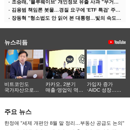
조승래, '블루웨이브' 개인정보 유출 사과 "무거운 책임 통감"
김용범 책임론 봇물…경질 요구에 'ETF 특검' 주장까지
장동혁 "형소법도 안 읽어 본 대통령…빛의 속도로 무너질 것"
뉴스리듬
비트코인도
카카오, 2분기
가입자 증가
국가자산으로…'
매출·영업익 역대
·AIDC 성장…
보관·평가·처분'
최대…에이전트
SKT 2분기 성장
기준은 숙제
AI 수익화 관건
본궤도
주요 뉴스
한정애 "세제 개편안 8월 말 정리…부동산 공급도 논의"