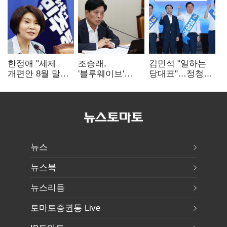
한정애 "세제
조승래,
김민석 "일하는
개편안 8월 말
'블루웨이브'
당대표"…정청래
정리…부동산
개인정보 유출
"의리가 제일
공급도 논의"
사과 "무거운
중요"
책임 통감"
뉴스
뉴스북
뉴스리듬
토마토증권통 Live