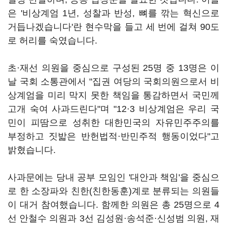
은 '비상계엄 1년, 성찰과 반성, 뼈를 깎는 혁신으로
거듭나겠습니다'란 현수막을 들고 세 번에 걸쳐 90도
로 허리를 숙였습니다.
초·재선 의원을 중심으로 구성된 25명 중 13명은 이
날 국회 소통관에서 "집권 여당의 국회의원으로서 비
상계엄을 미리 막지 못한 책임을 통감하면서 국민께
고개 숙여 사과드린다"며 "12·3 비상계엄은 우리 국
민이 피땀으로 성취한 대한민국의 자유민주주의를
부정하고 짓밟은 반헌법적·반민주적 행동이었다"고
밝혔습니다.
사과문에는 당내 공부 모임인 '대안과 책임'을 중심으
로 한 소장파와 친한(친한동훈)계로 분류되는 의원들
이 대거 참여했습니다. 함께한 의원은 총 25명으로 4
선 안철수 의원과 3선 김성원·송석준·신성범 의원, 재