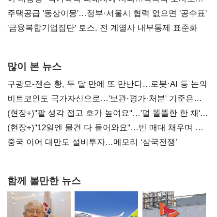
진실 밝혀야"
주택공급 '동상이몽'…정부·서울시 협력 없으면 '공수표'
'금융복합기업집단' 토스, 전 계열사 내부통제 표준화
많이 본 뉴스
구광모-젠슨 황, 두 달 만에 또 만난다…로봇·AI 등 논의
비트코인도 국가자산으로…'보관·평가·처분' 기준은
숙제
(현장+)"팔 생각 접고 호가 높여요"…'덜 똘똘한 한 채'
20억 키맞추기
(현장+)"12일엔 물건 다 들어와요"…빈 매대 채우며 문
연 홈플러스
중국 이어 대만도 설비투자…메모리 ‘삼국전쟁’
함께 볼만한 뉴스