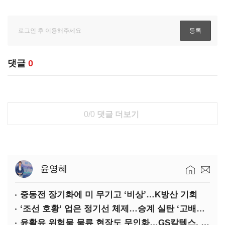
댓글
0
0/0
댓글 더보기
윤영혜
중동전 장기화에 미 무기고 ‘비상’…K방산 기회
‘조선 호황’ 업은 정기선 체제…승계 실탄 ‘고배당’ 주목
윤활유 위험물 물류 현장도 무인화…GS칼텍스, 디지털 전환 가속