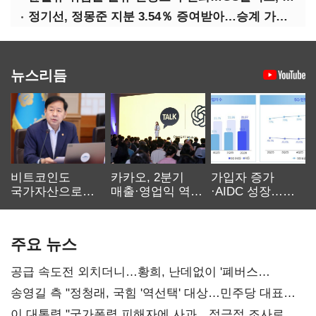
정기선, 정몽준 지분 3.54％ 증여받아…승계 가속화
뉴스리듬
비트코인도
카카오, 2분기
가입자 증가
국가자산으로…'
매출·영업익 역대
·AIDC 성장…
보관·평가·처분'
최대…에이전트
SKT 2분기 성장
기준은 숙제
AI 수익화 관건
본궤도
주요 뉴스
공급 속도전 외치더니…황희, 난데없이 '폐버스
리모델링' 제안
송영길 측 "정청래, 국힘 '역선택' 대상…민주당 대표로
총선 지휘 못해"
이 대통령 "국가폭력 피해자에 사과…적극적 조사로