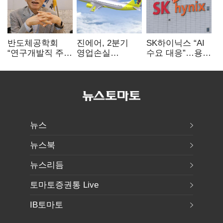
반도체공학회
진에어, 2분기
SK하이닉스 “AI
“연구개발직 주
영업손실
수요 대응”…용인
52시간제
731억…유가
·청주 팹에 54조
개선해야”
상승 여파
투자
뉴스
뉴스북
뉴스리듬
토마토증권통 Live
IB토마토