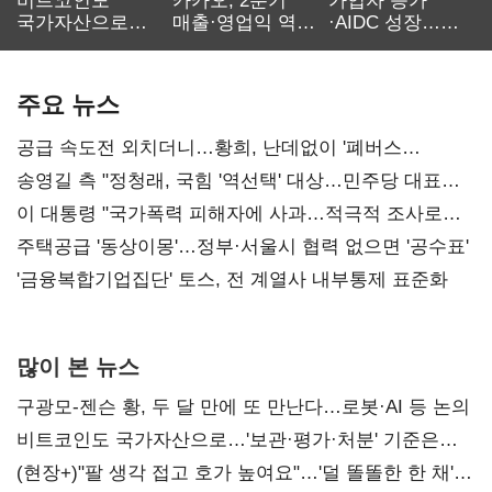
비트코인도
카카오, 2분기
가입자 증가
국가자산으로…'
매출·영업익 역대
·AIDC 성장…
보관·평가·처분'
최대…에이전트
SKT 2분기 성장
기준은 숙제
AI 수익화 관건
본궤도
주요 뉴스
공급 속도전 외치더니…황희, 난데없이 '폐버스
리모델링' 제안
송영길 측 "정청래, 국힘 '역선택' 대상…민주당 대표로
총선 지휘 못해"
이 대통령 "국가폭력 피해자에 사과…적극적 조사로
진실 밝혀야"
주택공급 '동상이몽'…정부·서울시 협력 없으면 '공수표'
'금융복합기업집단' 토스, 전 계열사 내부통제 표준화
많이 본 뉴스
구광모-젠슨 황, 두 달 만에 또 만난다…로봇·AI 등 논의
비트코인도 국가자산으로…'보관·평가·처분' 기준은
숙제
(현장+)"팔 생각 접고 호가 높여요"…'덜 똘똘한 한 채'