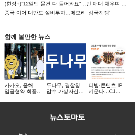
20억 키맞추기
(현장+)"12일엔 물건 다 들어와요"…빈 매대 채우며 문
연 홈플러스
중국 이어 대만도 설비투자…메모리 ‘삼국전쟁’
함께 볼만한 뉴스
카카오, 올해
두나무, 경찰청
티빙·콘텐츠 IP
임금협약 최종
압수 가상자산
키운다…CJ
타결…연봉 6.3%
보관 맡는다…
ENM, 하반기
인상·격려금
커스터디 사업
글로벌 확장 가속
300만원
최종 낙찰