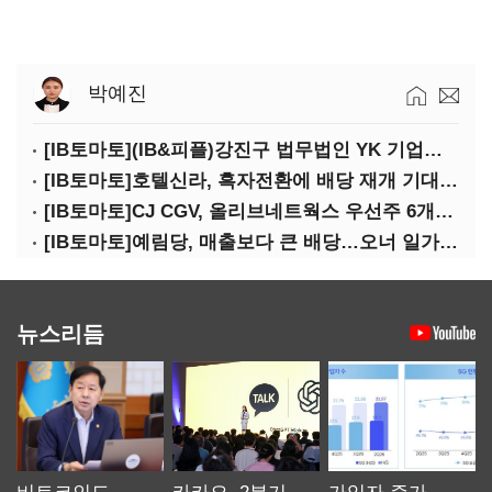
박예진
[IB토마토](IB&피플)강진구 법무법인 YK 기업거버넌스센터 센터장
[IB토마토]호텔신라, 흑자전환에 배당 재개 기대감…삼성생명도 웃을까
[IB토마토]CJ CGV, 올리브네트웍스 우선주 6개월 만에 상환…왜?
[IB토마토]예림당, 매출보다 큰 배당…오너 일가에 절반 간다
뉴스리듬